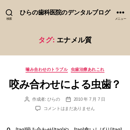
ひらの歯科医院のデンタルブログ
検索
メニュー
タグ:
エナメル質
カ
噛み合わせのトラブル
虫歯治療あれこれ
テ
咬み合わせによる虫歯？
ゴ
リ
ー
作成者:
ひらの
2010 年 7 月 7 日
投
投
稿
稿
咬
コメントはまだありません
者
日
み
合
わ
Ｑ．
[tag]咬み合わせ[/tag]や、[tag]食いしばり[/tag]