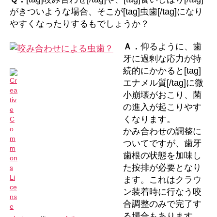
せ
がきついような場合、そこが[tag]虫歯[/tag]になり
に
やすくなったりするもでしょうか？
よ
る
Ａ．
仰るように、歯
虫
牙に過剰な応力が持
歯？
へ
続的にかかると[tag]
の
エナメル質[/tag]に微
小崩壊がおこり、菌
の進入が起こりやす
くなります。
かみ合わせの調整に
ついてですが、歯牙
歯根の状態を加味し
た按排が必要となり
ます。これはクラウ
ン装着時に行なう咬
合調整のみで完了す
る場合もあります