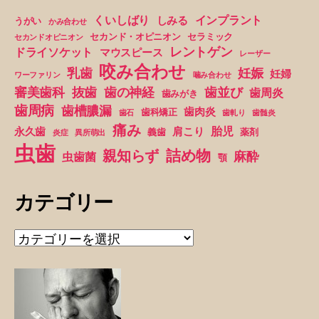
くいしばり
インプラント
しみる
うがい
かみ合わせ
セカンド・オピニオン
セラミック
セカンドオピニオン
レントゲン
ドライソケット
マウスピース
レーザー
咬み合わせ
妊娠
乳歯
妊婦
ワーファリン
噛み合わせ
抜歯
審美歯科
歯の神経
歯並び
歯周炎
歯みがき
歯周病
歯槽膿漏
歯肉炎
歯科矯正
歯石
歯軋り
歯髄炎
痛み
胎児
永久歯
肩こり
義歯
薬剤
炎症
異所萌出
虫歯
詰め物
親知らず
麻酔
虫歯菌
顎
カテゴリー
カ
テ
ゴ
リ
ー