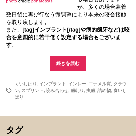
photo
credit:
ponafotkas
が、多くの場合装着
数日後に再び行なう微調整により本来の咬合接触
を取り戻します。
また、
[tag]インプラント[/tag]や病的歯牙などは咬
合を意図的に若干低く設定する場合もございま
す
。
“咬
続きを読む
み
合
くいしばり
,
インプラント
,
インレー
わ
,
エナメル質
,
クラウ
ン
,
スプリント
,
咬み合わせ
,
歯軋り
,
虫歯
,
詰め物
,
食いし
タ
せ
ばり
グ
に
よ
る
虫
タグ
歯？”