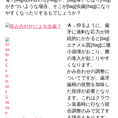
せ
がきついような場合、そこが[tag]虫歯[/tag]になり
に
やすくなったりするもでしょうか？
よ
る
Ａ．
仰るように、歯
虫
牙に過剰な応力が持
歯？
へ
続的にかかると[tag]
の
エナメル質[/tag]に微
小崩壊がおこり、菌
の進入が起こりやす
くなります。
かみ合わせの調整に
ついてですが、歯牙
歯根の状態を加味し
た按排が必要となり
ます。これはクラウ
ン装着時に行なう咬
合調整のみで完了す
る場合もあります