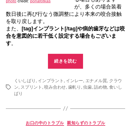
photo
credit:
ponafotkas
が、多くの場合装着
数日後に再び行なう微調整により本来の咬合接触
を取り戻します。
また、
[tag]インプラント[/tag]や病的歯牙などは咬
合を意図的に若干低く設定する場合もございま
す
。
“咬
続きを読む
み
合
くいしばり
,
インプラント
,
インレー
わ
,
エナメル質
,
クラウ
ン
,
スプリント
,
咬み合わせ
,
歯軋り
,
虫歯
,
詰め物
,
食いし
タ
せ
ばり
グ
に
よ
る
虫
カ
お口の中のトラブル
親知らずのトラブル
テ
歯？”