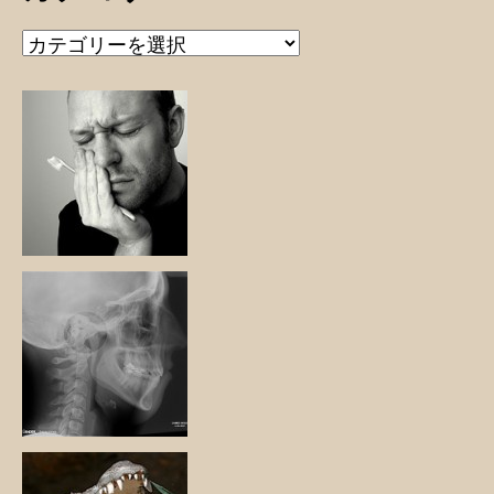
カ
テ
ゴ
リ
ー