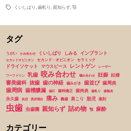
の
くいしばり
,
歯軋り
,
親知らず
,
顎
ず？
タ
グ
耳
ま
で
タグ
痛
く
くいしばり
インプラント
しみる
うがい
かみ合わせ
な
セカンド・オピニオン
セラミック
セカンドオピニオン
り
レントゲン
ドライソケット
マウスピース
レーザー
ま
咬み合わせ
妊娠
乳歯
妊婦
ワーファリン
噛み合わせ
す”
抜歯
審美歯科
歯の神経
歯並び
歯周炎
歯みがき
歯周病
歯槽膿漏
歯肉炎
歯科矯正
歯石
歯軋り
歯髄炎
痛み
胎児
永久歯
肩こり
義歯
薬剤
炎症
異所萌出
虫歯
詰め物
親知らず
麻酔
虫歯菌
顎
カテゴリー