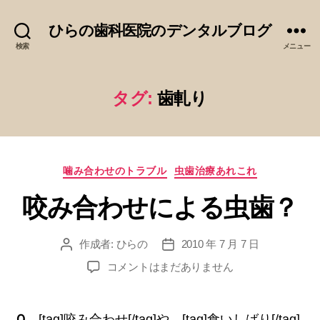
ひらの歯科医院のデンタルブログ
検索
メニュー
タグ:
歯軋り
カ
噛み合わせのトラブル
虫歯治療あれこれ
テ
咬み合わせによる虫歯？
ゴ
リ
ー
作成者:
ひらの
2010 年 7 月 7 日
投
投
稿
稿
咬
コメントはまだありません
者
日
み
合
わ
Ｑ．
[tag]咬み合わせ[/tag]や、[tag]食いしばり[/tag]