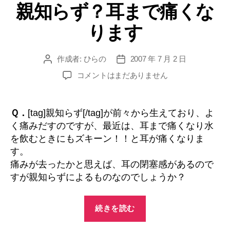
親知らず？耳まで痛くな
ゴ
リ
ります
ー
作成者:
ひらの
2007 年 7 月 2 日
投
投
稿
稿
親
コメントはまだありません
者
日
知
ら
ず？
Ｑ．
[tag]親知らず[/tag]が前々から生えており、よ
耳
く痛みだすのですが、最近は、耳まで痛くなり水
ま
を飲むときにもズキーン！！と耳が痛くなりま
で
す。
痛
痛みが去ったかと思えば、耳の閉塞感があるので
く
すが親知らずによるものなのでしょうか？
な
り
ま
“親
続きを読む
す
知
へ
ら