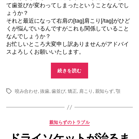
て歯並びが変わってしまったということなんでし
ょうか？
それと最近になって右肩の[tag]肩こり[/tag]がひど
くが悩んでいるんですがこれも関係していること
なんでしょうか？
お忙しいところ大変申し訳ありませんがアドバイ
スよろしくお願いいたします。
“親
続きを読む
知
ら
咬み合わせ
,
抜歯
,
歯並び
,
矯正
,
肩こり
ず
,
親知らず
,
顎
タ
グ
で
歯
並
カ
親知らずのトラブル
び
テ
が
ドライソケットが治るま
ゴ