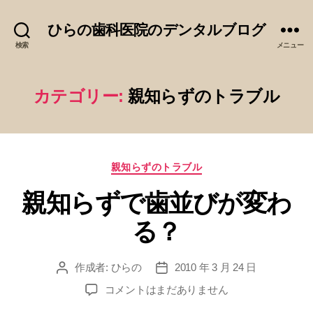
ひらの歯科医院のデンタルブログ
検索
メニュー
カテゴリー:
親知らずのトラブル
カ
親知らずのトラブル
テ
親知らずで歯並びが変わ
ゴ
リ
る？
ー
作成者:
ひらの
2010 年 3 月 24 日
投
投
稿
稿
親
コメントはまだありません
者
日
知