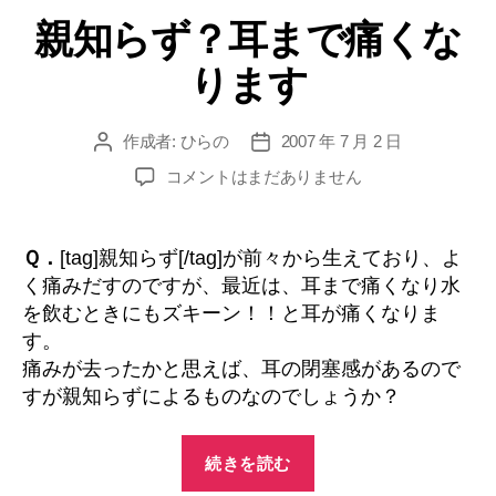
テ
歯
親知らず？耳まで痛くな
ゴ
リ
並
ります
ー
び
が
変
作成者:
ひらの
2007 年 7 月 2 日
投
投
稿
稿
わ
親
コメントはまだありません
者
日
知
り
ら
ま
ず？
Ｑ．
[tag]親知らず[/tag]が前々から生えており、よ
す
耳
く痛みだすのですが、最近は、耳まで痛くなり水
か”
ま
を飲むときにもズキーン！！と耳が痛くなりま
で
す。
痛
痛みが去ったかと思えば、耳の閉塞感があるので
く
すが親知らずによるものなのでしょうか？
な
り
ま
“親
続きを読む
す
知
へ