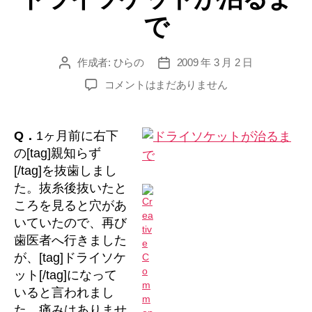
リ
変
で
ー
わ
る？”
作成者:
ひらの
2009 年 3 月 2 日
投
投
稿
稿
ド
コメントはまだありません
者
日
ラ
イ
ソ
Q．
1ヶ月前に右下
ケ
の[tag]親知らず
ッ
[/tag]を抜歯しまし
ト
た。抜糸後抜いたと
が
ころを見ると穴があ
治
いていたので、再び
る
ま
歯医者へ行きました
で
が、[tag]ドライソケ
へ
ット[/tag]になって
の
いると言われまし
た。痛みはありませ