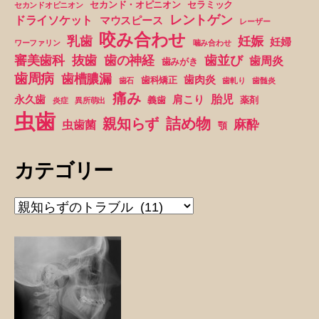
セカンド・オピニオン
セラミック
ジ
セカンドオピニオン
よ
レントゲン
ドライソケット
マウスピース
レーザー
送
咬み合わせ
い
妊娠
乳歯
妊婦
ワーファリン
噛み合わせ
で
抜歯
審美歯科
歯の神経
歯並び
歯周炎
歯みがき
り
す
歯周病
歯槽膿漏
歯肉炎
歯科矯正
歯石
歯軋り
歯髄炎
か”
痛み
胎児
永久歯
肩こり
義歯
薬剤
炎症
異所萌出
虫歯
詰め物
親知らず
麻酔
虫歯菌
顎
カテゴリー
カ
テ
ゴ
リ
ー