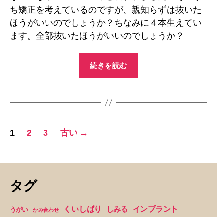
抜
ち矯正を考えているのですが、親知らずは抜いた
い
ほうがいいのでしょうか？ちなみに４本生えてい
た
ます。全部抜いたほうがいいのでしょうか？
ほ
う
“親
が
続きを読む
知
よ
い
ら
で
ず
す
は
か
全
投
へ
1
2
3
古い
→
の
部
稿
抜
の
い
た
ペ
タグ
ほ
ー
う
くいしばり
インプラント
しみる
うがい
かみ合わせ
が