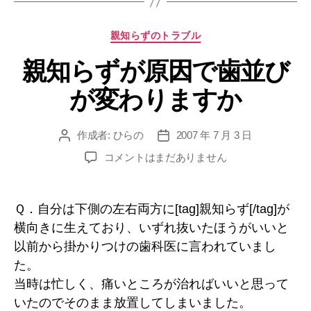
ッ
ト
カ
親知らずのトラブル
が
テ
治
親知らずが原因で歯並び
ゴ
リ
る
が変わりますか
ー
ま
で”
作成者:
ひらの
2007 年 7 月 3 日
投
投
稿
稿
親
コメントはまだありません
者
日
知
ら
ず
Ｑ．自分は下側の左右両方に[tag]親知らず[/tag]が
が
横向きに生えており、いずれ抜いたほうがいいと
原
以前から掛かりつけの歯科医に言われていまし
因
で
た。
歯
当時は忙しく、痛いところが治ればいいと思って
並
いたのでそのまま放置してしまいました。
び