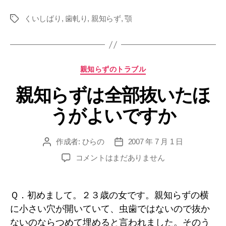
ら
の
くいしばり
,
歯軋り
,
親知らず
,
顎
ず？
タ
グ
耳
ま
で
カ
親知らずのトラブル
痛
テ
く
親知らずは全部抜いたほ
ゴ
リ
な
うがよいですか
ー
り
ま
す”
作成者:
ひらの
2007 年 7 月 1 日
投
投
稿
稿
親
コメントはまだありません
者
日
知
ら
ず
Ｑ．初めまして。２３歳の女です。親知らずの横
は
に小さい穴が開いていて、虫歯ではないので抜か
全
ないのならつめて埋めると言われました。そのう
部