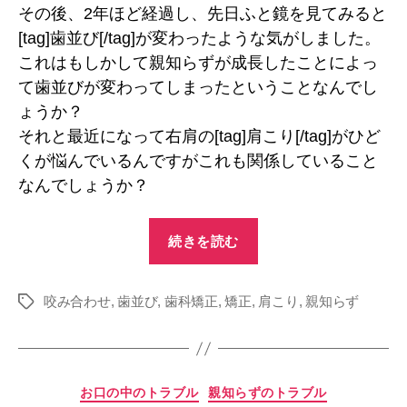
その後、2年ほど経過し、先日ふと鏡を見てみると
が
[tag]歯並び[/tag]が変わったような気がしました。
変
わ
これはもしかして親知らずが成長したことによっ
り
て歯並びが変わってしまったということなんでし
ま
ょうか？
す
それと最近になって右肩の[tag]肩こり[/tag]がひど
か
へ
くが悩んでいるんですがこれも関係していること
の
なんでしょうか？
“親
続きを読む
知
ら
咬み合わせ
,
歯並び
,
歯科矯正
,
矯正
,
ず
肩こり
,
親知らず
タ
グ
が
原
因
カ
お口の中のトラブル
親知らずのトラブル
で