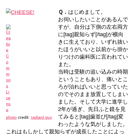
ら
ず
Ｑ．
はじめまして。
で
お伺いしたいことがあるんで
歯
すが、自分は下側の左右両方
並
に[tag]親知らず[/tag]が横向
び
きに生えており、いずれ抜い
が
変
たほうがいいと以前から掛か
わ
りつけの歯科医に言われてい
る？
また。
へ
当時は受験の追い込みの時期
の
ということもあり、痛いとこ
ろが治ればいいと思っていた
のでそのまま放置してしまい
ました。そして大学に進学し
2年が過ぎ、先日ふと鏡を見
てみると[tag]歯並び[/tag]変
photo
credit:
radiant guy
わったような気がしました。
これはもしかして親知らずが成長したことによっ