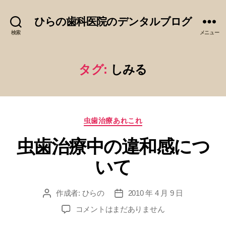
ひらの歯科医院のデンタルブログ
検索
メニュー
タグ:
しみる
カ
虫歯治療あれこれ
テ
虫歯治療中の違和感につ
ゴ
リ
いて
ー
作成者:
ひらの
2010 年 4 月 9 日
投
投
稿
稿
虫
コメントはまだありません
者
日
歯