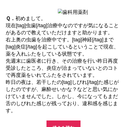
治
療
中
Ｑ．
初めまして。
の
現在[tag]虫歯[/tag]治療中なのですが気になること
違
があるので教えていただけますと助かります。
和
右上奥の虫歯を治療中です。[tag]神経[/tag]まで
感
[tag]炎症[/tag]を起こしているということで現在、
に
つ
薬を入れふたをしている状態です。
い
先週末に歯医者に行き、その治療を行い昨日再度
て
受診したところ、炎症が治まっていないとのコト
へ
で再度薬をいれてふたをされています。
の
昨日の夜は、若干したの[tag]しびれ[/tag]た感じが
したのですが、麻酔せいかな？などと思い気にか
けていませんでした。しかし、今になってもまだ
舌のしびれた感じが残っており、違和感を感じま
す。
“虫