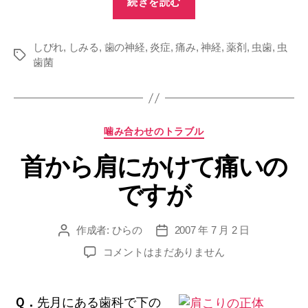
続きを読む
歯
治
しびれ
,
しみる
,
歯の神経
,
炎症
,
痛み
療
,
神経
,
薬剤
,
虫歯
,
虫
タ
歯菌
中
グ
の
違
和
カ
噛み合わせのトラブル
感
テ
首から肩にかけて痛いの
ゴ
に
リ
つ
ですが
ー
い
て”
作成者:
ひらの
2007 年 7 月 2 日
投
投
稿
稿
首
コメントはまだありません
者
日
か
ら
肩
Ｑ．
先月にある歯科で下の