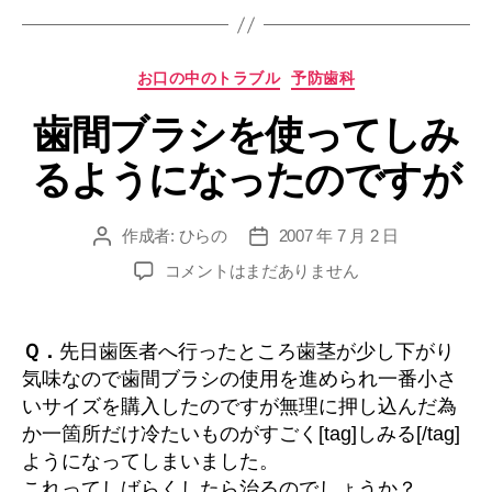
か
け
カ
お口の中のトラブル
予防歯科
て
テ
痛
歯間ブラシを使ってしみ
ゴ
い
リ
るようになったのですが
ー
の
で
す
作成者:
ひらの
2007 年 7 月 2 日
投
投
稿
稿
が”
歯
コメントはまだありません
者
日
間
ブ
ラ
Ｑ．
先日歯医者へ行ったところ歯茎が少し下がり
シ
気味なので歯間ブラシの使用を進められ一番小さ
を
いサイズを購入したのですが無理に押し込んだ為
使
か一箇所だけ冷たいものがすごく[tag]しみる[/tag]
っ
ようになってしまいました。
て
これってしばらくしたら治るのでしょうか？
し