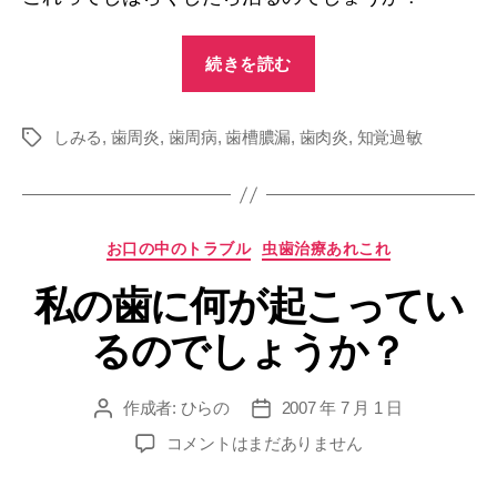
み
る
“歯
続きを読む
よ
間
う
ブ
に
しみる
,
歯周炎
,
歯周病
,
歯槽膿漏
,
歯肉炎
ラ
,
知覚過敏
タ
な
グ
っ
シ
た
を
の
使
で
カ
お口の中のトラブル
虫歯治療あれこれ
っ
す
テ
て
が
私の歯に何が起こってい
ゴ
へ
リ
し
の
るのでしょうか？
ー
み
る
よ
作成者:
ひらの
2007 年 7 月 1 日
投
投
稿
稿
う
私
コメントはまだありません
者
日
の
に
歯