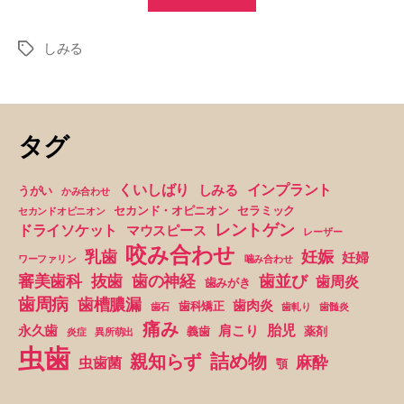
の
歯
しみる
に
タ
グ
何
が
起
タグ
こ
っ
くいしばり
インプラント
しみる
うがい
かみ合わせ
て
セカンド・オピニオン
セラミック
セカンドオピニオン
い
レントゲン
ドライソケット
マウスピース
レーザー
る
咬み合わせ
妊娠
乳歯
妊婦
ワーファリン
噛み合わせ
の
抜歯
審美歯科
歯の神経
歯並び
歯周炎
歯みがき
で
歯周病
歯槽膿漏
歯肉炎
歯科矯正
歯石
歯軋り
歯髄炎
し
痛み
胎児
永久歯
肩こり
義歯
薬剤
炎症
異所萌出
ょ
虫歯
詰め物
親知らず
麻酔
虫歯菌
う
顎
か？”