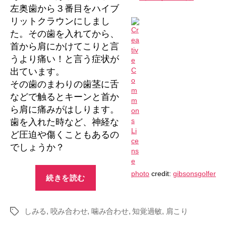
に
左奥歯から３番目をハイブ
か
リットクラウンにしまし
け
た。その歯を入れてから、
て
首から肩にかけてこりと言
痛
うより痛い！と言う症状が
い
の
出ています。
で
その歯のまわりの歯茎に舌
す
などで触るとキーンと首か
が
ら肩に痛みがはしります。
へ
歯を入れた時など、神経な
の
ど圧迫や傷くこともあるの
でしょうか？
“首
photo
credit:
gibsonsgolfer
続きを読む
か
ら
しみる
,
咬み合わせ
,
噛み合わせ
肩
,
知覚過敏
,
肩こり
タ
グ
に