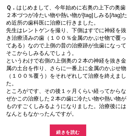
な
に
Ｑ．
はじめまして、今年始めに右奥の上下の奥歯
っ
何
２本づつが冷たい物や熱い物が[tag]しみる[/tag]た
た
が
め近所の歯科医に治療に行きました。
の
起
先生はレントゲンを撮り、下側はすでに神経を抜
こ
で
き治療済みの歯（１００％金属のかぶせ物で覆っ
っ
す
てある）なので上側の昔の治療跡が虫歯になって
て
が”
い
そこからしみるんでしょう。
る
というわけで右側の上側奥の２本の神経を抜き金
の
属の土台を作り、さらに一番上に金属のかぶせ物
で
（１００％覆う）をそれぞれして治療を終えまし
し
た。
ょ
ところがです、その後１ヶ月くらい経ってからな
う
ぜかこの治療した２本の歯に冷たい物や熱い物が
か？
へ
ものすごくしみるようになりました。治療後には
の
なんともなかったんですが。
“私
続きを読む