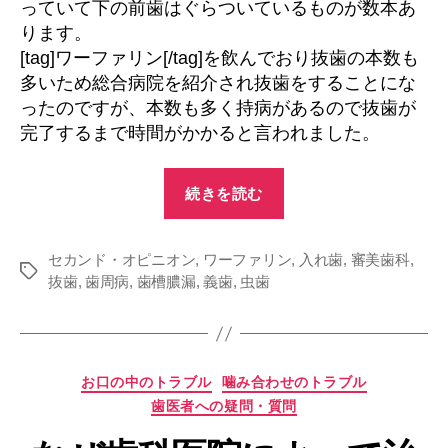
っていて下の前歯はぐらついているものが数本あ
ります。
[tag]ワーファリン[/tag]を飲んでおり抜歯の本数も
多いため総合病院を紹介され抜歯をすることにな
ったのですが、本数も多く持病があるので抜歯が
完了するまで時間がかかると言われました。
“虫
続きを読む
歯
治
セカンド・オピニオン
,
ワーファリン
療
,
入れ歯
,
審美歯科
,
タ
抜歯
,
歯周病
,
歯槽膿漏
,
義歯
,
虫歯
と
グ
歯
周
病
カ
お口の中のトラブル
噛み合わせのトラブル
治
テ
歯医者への疑問・質問
ゴ
療
リ