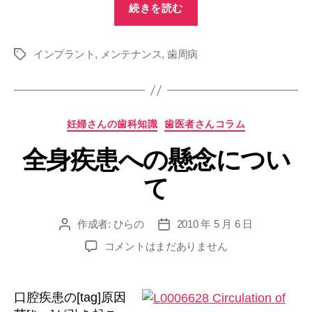
続きを読む
人
三
インプラント
,
メンテナンス
,
歯周病
脚
タ
グ
よ
永
遠
カ
妊婦さんの歯科知識
歯医者さんコラム
に”
テ
全身疾患への懸念につい
ゴ
リ
て
ー
作成者:
ひらの
2010 年 5 月 6 日
投
投
稿
稿
全
コメントはまだありません
者
日
身
疾
患
口腔疾患の[tag]原因
へ