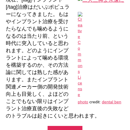
よ
[/tag]治療はだいぶポピュラ
永
ーになってきました。もは
遠
やインプラント治療を受け
に
たらなんでも噛めるように
へ
なるのは当たり前、という
の
時代に突入していると思わ
れます。どのようにインプ
ラントによって噛める環境
を構築するのか、その方法
論に関しては熟した感があ
ります。またインプラント
関連メーカー側の開発技術
向上も目覚しく、よほどの
ことでもない限りはインプ
photo
credit:
dental ben
ラント治療直後の失敗など
のトラブルは起きにくいと思われます。
“二