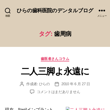
ひらの歯科医院のデンタルブログ
検索
メニュー
タグ:
歯周病
カ
歯医者さんコラム
テ
二人三脚よ永遠に
ゴ
リ
ー
作成者:
ひらの
2010 年 6 月 27 日
投
投
稿
稿
二
コメントはまだありません
者
日
人
三
脚
現在、[tag]インプラント