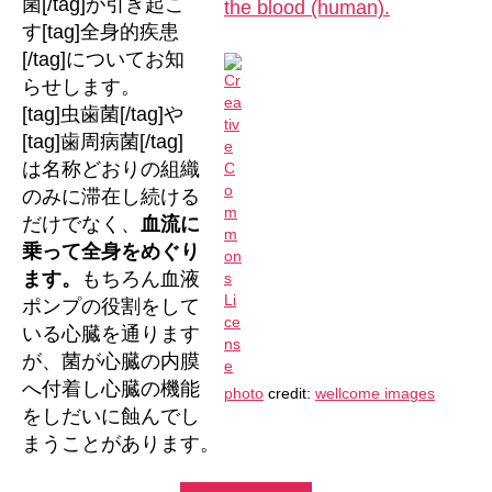
菌[/tag]が引き起こ
の
す[tag]全身的疾患
懸
[/tag]についてお知
念
らせします。
に
[tag]虫歯菌[/tag]や
つ
い
[tag]歯周病菌[/tag]
て
は名称どおりの組織
へ
のみに滞在し続ける
の
だけでなく、
血流に
乗って全身をめぐり
ます。
もちろん血液
ポンプの役割をして
いる心臓を通ります
が、菌が心臓の内膜
へ付着し心臓の機能
photo
credit:
wellcome images
をしだいに蝕んでし
まうことがあります。