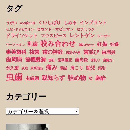
ペ
タグ
ー
くいしばり
インプラント
しみる
うがい
かみ合わせ
セカンド・オピニオン
セラミック
ジ
セカンドオピニオン
レントゲン
ドライソケット
マウスピース
レーザー
送
咬み合わせ
妊娠
乳歯
妊婦
ワーファリン
噛み合わせ
抜歯
審美歯科
歯の神経
歯並び
歯周炎
歯みがき
り
歯周病
歯槽膿漏
歯肉炎
歯科矯正
歯石
歯軋り
歯髄炎
痛み
胎児
永久歯
肩こり
義歯
薬剤
炎症
異所萌出
虫歯
詰め物
親知らず
麻酔
虫歯菌
顎
カテゴリー
カ
テ
ゴ
リ