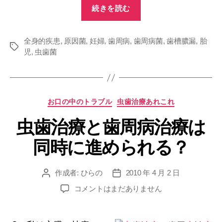
“全
続きを読む
身
疾
全身的疾患
,
原因菌
,
妊婦
,
歯周病
,
歯周病菌
患
,
歯槽膿漏
,
胎
タ
児
,
虫歯菌
へ
グ
の
懸
念
カ
お口の中のトラブル
虫歯治療あれこれ
に
テ
虫歯治療と歯周病治療は
ゴ
つ
リ
い
同時に進められる？
ー
て”
作成者:
ひらの
2010 年 4 月 2 日
投
投
稿
稿
虫
コメントはまだありません
者
日
歯
治
療