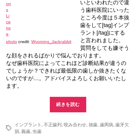
いといわれたので違
全
う歯科医院にいった
く
ところ今度は５本抜
違
う
歯をして[tag]インプ
の
ラント[/tag]にする
か？
と言われました。
photo
credit:
Wyoming_Jackrabbit
へ
質問をしても嫌そう
の
な顔をされるばかりで悩んでおります。
なぜ歯科医院によってこれほど診断結果が違うの
でしょうか？できれば最低限の歯しか抜きたくな
いのですが…。アドバイスよろしくお願いいたし
ます。
“な
続きを読む
ぜ
歯
インプラント
,
不正歯列
,
咬み合わせ
科
,
抜歯
,
歯周病
,
歯牙欠
タ
損
,
義歯
,
虫歯
医
グ