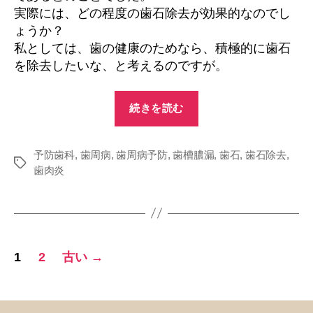
実際には、どの程度の歯石除去が効果的なのでし
ょうか？
私としては、歯の健康のためなら、積極的に歯石
を除去したいな、と考えるのですが。
“歯
続きを読む
石
に
予防歯科
,
歯周病
,
歯周病予防
,
歯槽膿漏
つ
,
歯石
,
歯石除去
,
タ
歯肉炎
い
グ
て”
投
1
2
古い
→
稿
の