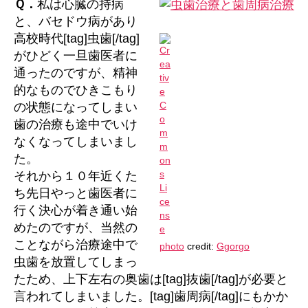
Ｑ．
私は心臓の持病
と
と、バセドウ病があり
歯
高校時代[tag]虫歯[/tag]
周
がひどく一旦歯医者に
病
通ったのですが、精神
治
的なものでひきこもり
療
は
の状態になってしまい
同
歯の治療も途中でいけ
時
なくなってしまいまし
に
た。
進
それから１０年近くた
め
ち先日やっと歯医者に
ら
行く決心が着き通い始
れ
る？
めたのですが、当然の
へ
ことながら治療途中で
photo
credit:
Ggorgo
の
虫歯を放置してしまっ
たため、上下左右の奥歯は[tag]抜歯[/tag]が必要と
言われてしまいました。[tag]歯周病[/tag]にもかか