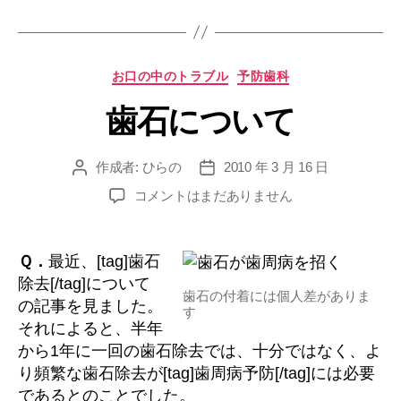
院
に
よ
カ
お口の中のトラブル
予防歯科
っ
テ
歯石について
ゴ
て
リ
治
ー
療
作成者:
ひらの
2010 年 3 月 16 日
投
投
方
稿
稿
歯
コメントはまだありません
者
日
法
石
が
に
つ
全
Ｑ．
最近、[tag]歯石
い
く
除去[/tag]について
て
歯石の付着には個人差がありま
違
の記事を見ました。
す
へ
それによると、半年
う
の
から1年に一回の歯石除去では、十分ではなく、よ
の
り頻繁な歯石除去が[tag]歯周病予防[/tag]には必要
か？”
であるとのことでした。