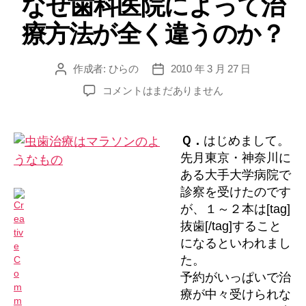
なぜ歯科医院によって治
は
ー
同
療方法が全く違うのか？
時
に
作成者:
ひらの
2010 年 3 月 27 日
投
投
進
稿
稿
な
コメントはまだありません
め
者
日
ぜ
ら
歯
れ
科
Ｑ．
はじめまして。
る？”
医
先月東京・神奈川に
院
ある大手大学病院で
に
診察を受けたのです
よ
が、１～２本は[tag]
っ
て
抜歯[/tag]すること
治
になるといわれまし
療
た。
方
予約がいっぱいで治
法
療が中々受けられな
が