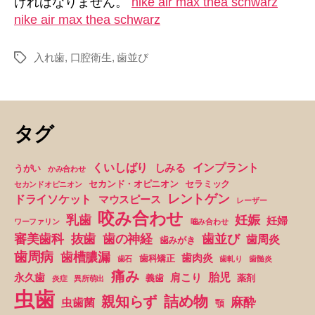
ければなりません。
nike air max thea schwarz
nike air max thea schwarz
入れ歯
,
口腔衛生
,
歯並び
タ
グ
タグ
くいしばり
インプラント
しみる
うがい
かみ合わせ
セカンド・オピニオン
セラミック
セカンドオピニオン
レントゲン
ドライソケット
マウスピース
レーザー
咬み合わせ
妊娠
乳歯
妊婦
ワーファリン
噛み合わせ
抜歯
審美歯科
歯の神経
歯並び
歯周炎
歯みがき
歯周病
歯槽膿漏
歯肉炎
歯科矯正
歯石
歯軋り
歯髄炎
痛み
胎児
永久歯
肩こり
義歯
薬剤
炎症
異所萌出
虫歯
詰め物
親知らず
麻酔
虫歯菌
顎