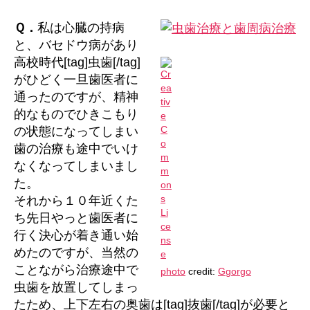
治
療
Ｑ．
私は心臓の持病
と
と、バセドウ病があり
歯
高校時代[tag]虫歯[/tag]
周
がひどく一旦歯医者に
病
通ったのですが、精神
治
的なものでひきこもり
療
は
の状態になってしまい
同
歯の治療も途中でいけ
時
なくなってしまいまし
に
た。
進
それから１０年近くた
め
ち先日やっと歯医者に
ら
行く決心が着き通い始
れ
る？
めたのですが、当然の
へ
ことながら治療途中で
photo
credit:
Ggorgo
の
虫歯を放置してしまっ
たため、上下左右の奥歯は[tag]抜歯[/tag]が必要と