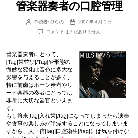
管楽器奏者の口腔管理
ゴ
療
リ
は
ー
同
作成者:
ひらの
2007 年 4 月 1 日
投
投
時
稿
稿
管
コメントはまだありません
者
日
に
楽
進
器
奏
め
管楽器奏者にとって、
者
ら
[Tag]歯並び[/Tag]や形態の
の
れ
微妙な変化は音色に多大な
口
影響を与えることが多く、
る？”
腔
特に前歯はホーン奏者やリ
管
ード楽器の奏者にとっては
理
へ
非常に大切な器官といえま
の
す。
もし将来[tag]入れ歯[/tag]になってしまったら演奏
や食事の楽しみが半減することになってしまいま
すから、人一倍[tag]口腔衛生[/tag]には気を付けな