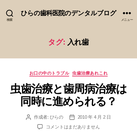
ひらの歯科医院のデンタルブログ
検索
メニュー
タグ:
入れ歯
カ
お口の中のトラブル
虫歯治療あれこれ
テ
虫歯治療と歯周病治療は
ゴ
リ
同時に進められる？
ー
作成者:
ひらの
2010 年 4 月 2 日
投
投
稿
稿
虫
コメントはまだありません
者
日
歯