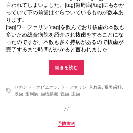
言われてしまいました。[tag]歯周病[/tag]にもかか
っていて下の前歯はぐらついているものが数本あ
ります。
[tag]ワーファリン[/tag]を飲んでおり抜歯の本数も
多いため総合病院を紹介され抜歯をすることにな
ったのですが、本数も多く持病があるので抜歯が
完了するまで時間がかかると言われました。
“虫
続きを読む
歯
治
セカンド・オピニオン
,
ワーファリン
療
,
入れ歯
,
審美歯科
,
タ
抜歯
,
歯周病
,
歯槽膿漏
,
義歯
,
虫歯
と
グ
歯
周
病
カ
予防歯科
治
テ