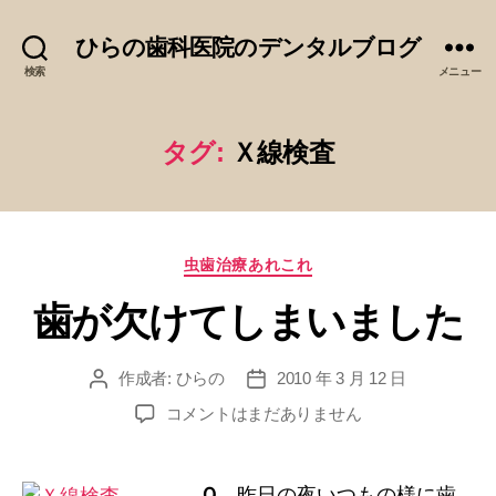
ひらの歯科医院のデンタルブログ
検索
メニュー
タグ:
Ｘ線検査
カ
虫歯治療あれこれ
テ
歯が欠けてしまいました
ゴ
リ
ー
作成者:
ひらの
2010 年 3 月 12 日
投
投
稿
稿
歯
コメントはまだありません
者
日
が
欠
け
Ｑ．
昨日の夜いつもの様に歯