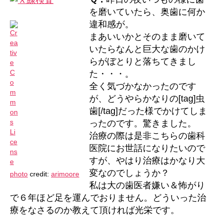
て
を磨いていたら、奥歯に何か
し
違和感が。
ま
まあいいかとそのまま磨いて
い
いたらなんと巨大な歯のかけ
ま
し
らがぼとりと落ちてきまし
た
た・・・。
へ
全く気づかなかったのです
の
が、どうやらかなりの[tag]虫
歯[/tag]だった様でかけてしま
ったのです。驚きました。
治療の際は是非こちらの歯科
医院にお世話になりたいので
すが、やはり治療はかなり大
変なのでしょうか？
photo
credit:
arimoore
私は大の歯医者嫌い＆怖がり
で６年ほど足を運んでおりません。どういった治
療をなさるのか教えて頂ければ光栄です。