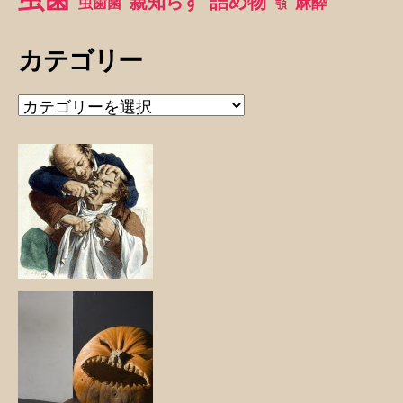
詰め物
親知らず
麻酔
虫歯菌
顎
カテゴリー
カ
テ
ゴ
リ
ー