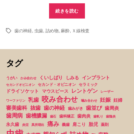
“歯
続きを読む
が
欠
歯の神経
,
虫歯
,
詰め物
,
麻酔
,
Ｘ線検査
け
タ
グ
て
し
ま
タグ
い
ま
くいしばり
インプラント
しみる
うがい
かみ合わせ
し
セカンド・オピニオン
セラミック
セカンドオピニオン
た”
レントゲン
ドライソケット
マウスピース
レーザー
咬み合わせ
妊娠
乳歯
妊婦
ワーファリン
噛み合わせ
抜歯
審美歯科
歯の神経
歯並び
歯周炎
歯みがき
歯周病
歯槽膿漏
歯肉炎
歯科矯正
歯石
歯軋り
歯髄炎
痛み
胎児
永久歯
肩こり
義歯
薬剤
炎症
異所萌出
虫歯