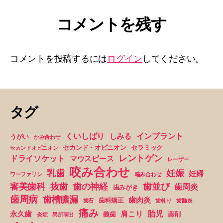
コメントを残す
コメントを投稿するには
ログイン
してください。
タグ
くいしばり
インプラント
しみる
うがい
かみ合わせ
セカンド・オピニオン
セラミック
セカンドオピニオン
レントゲン
ドライソケット
マウスピース
レーザー
咬み合わせ
妊娠
乳歯
妊婦
ワーファリン
噛み合わせ
抜歯
審美歯科
歯の神経
歯並び
歯周炎
歯みがき
歯周病
歯槽膿漏
歯肉炎
歯科矯正
歯石
歯軋り
歯髄炎
痛み
胎児
永久歯
肩こり
義歯
薬剤
炎症
異所萌出