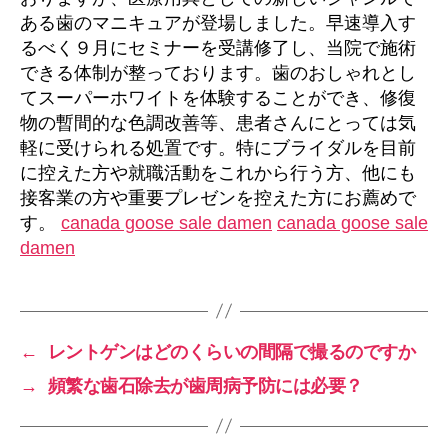
ホ
ある歯のマニキュアが登場しました。早速導入す
ワ
るべく９月にセミナーを受講修了し、当院で施術
イ
できる体制が整っております。歯のおしゃれとし
ト
てスーパーホワイトを体験することができ、修復
を・・
物の暫間的な色調改善等、患者さんにとっては気
へ
の
軽に受けられる処置です。特にブライダルを目前
に控えた方や就職活動をこれから行う方、他にも
接客業の方や重要プレゼンを控えた方にお薦めで
す。
canada goose sale damen
canada goose sale
damen
←
レントゲンはどのくらいの間隔で撮るのですか
→
頻繁な歯石除去が歯周病予防には必要？