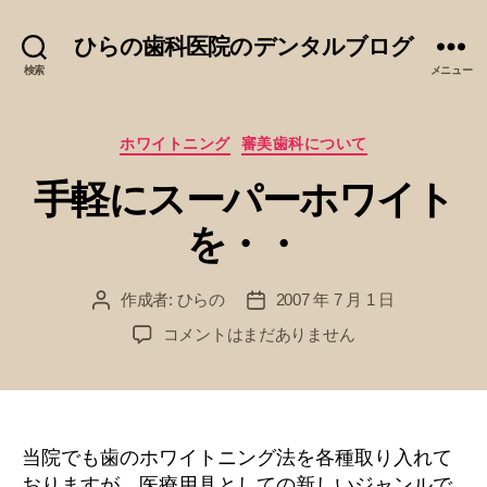
ひらの歯科医院のデンタルブログ
検索
メニュー
カ
ホワイトニング
審美歯科について
テ
手軽にスーパーホワイト
ゴ
リ
を・・
ー
作成者:
ひらの
2007 年 7 月 1 日
投
投
稿
稿
手
コメントはまだありません
者
日
軽
に
ス
ー
パ
当院でも歯のホワイトニング法を各種取り入れて
ー
おりますが、医療用具としての新しいジャンルで