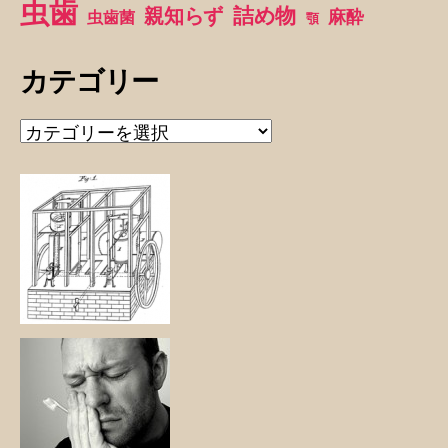
虫歯
詰め物
親知らず
麻酔
虫歯菌
顎
カテゴリー
カ
テ
ゴ
リ
ー