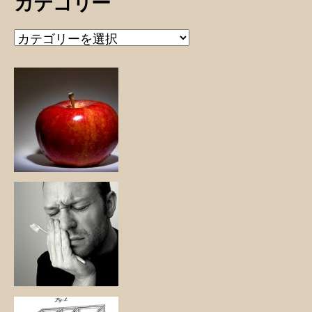
カテゴリー
カ
テ
ゴ
リ
ー