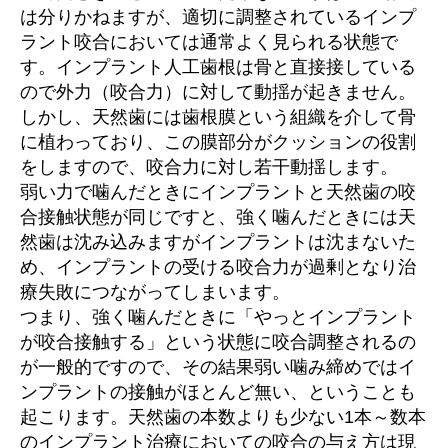
は分りかねますが、適切に調整されているインプ
ラント咬合においては通常よく見られる状態で
す。インプラント人工歯根は骨と直接接している
ので外力（咬合力）に対して動揺が起きません。
しかし、天然歯には歯根膜という組織を介して骨
に植わっており、この膜部分がクッションの役割
をしますので、咬合力に対し若干動揺します。
弱い力で噛んだときにインプラントと天然歯の咬
合接触状態が同じですと、強く噛んだときには天
然歯は沈み込みますがインプラントは沈まないた
め、インプラントの受ける咬合力が過剰となり治
療失敗につながってしまいます。
つまり、強く噛んだときに「やっとインプラント
が咬合接触する」という状態に咬合調整されるの
が一般的ですので、その結果弱い噛み締めではイ
ンプラントの接触がほとんど無い、ということも
起こります。天然歯の本数よりも少ない1本～数本
のインプラント治療においての咬合の与え方は現