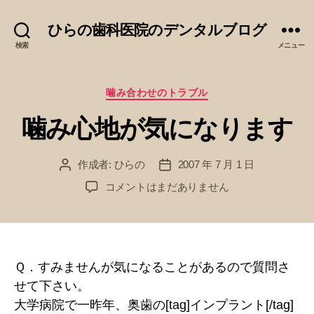
ひらの歯科医院のデンタルブログ
検索
メニュー
カ
噛み合わせのトラブル
テ
噛み心地が気になります
ゴ
リ
ー
作成者:
ひらの
2007 年 7 月 1 日
投
投
稿
稿
噛
コメントはまだありません
者
日
み
心
地
が
気
Ｑ．すみませんが気になることがあるので質問さ
に
せて下さい。
な
大学病院で一昨年、奥歯の[tag]インプラント[/tag]
り