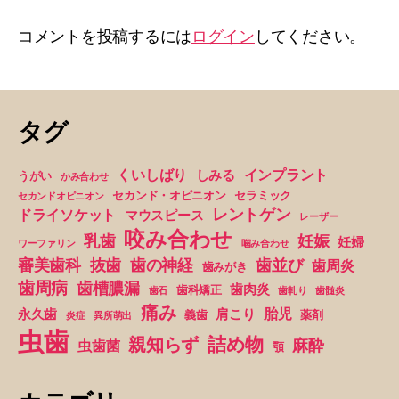
コメントを投稿するには
ログイン
してください。
タグ
くいしばり
インプラント
しみる
うがい
かみ合わせ
セカンド・オピニオン
セラミック
セカンドオピニオン
レントゲン
ドライソケット
マウスピース
レーザー
咬み合わせ
妊娠
乳歯
妊婦
ワーファリン
噛み合わせ
抜歯
審美歯科
歯の神経
歯並び
歯周炎
歯みがき
歯周病
歯槽膿漏
歯肉炎
歯科矯正
歯石
歯軋り
歯髄炎
痛み
胎児
永久歯
肩こり
義歯
薬剤
炎症
異所萌出
虫歯
詰め物
親知らず
麻酔
虫歯菌
顎