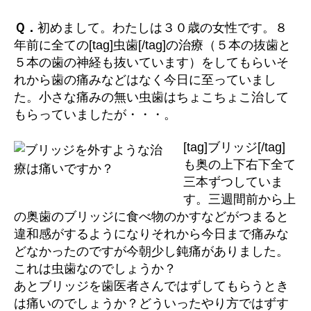
ッ
ジ
Ｑ．
初めまして。わたしは３０歳の女性です。８
を
年前に全ての[tag]虫歯[/tag]の治療（５本の抜歯と
外
５本の歯の神経も抜いています）をしてもらいそ
す
れから歯の痛みなどはなく今日に至っていまし
よ
た。小さな痛みの無い虫歯はちょこちょこ治して
う
もらっていましたが・・・。
な
治
療
[tag]ブリッジ[/tag]
は
も奥の上下右下全て
痛
三本ずつしていま
い
す。三週間前から上
で
の奥歯のブリッジに食べ物のかすなどがつまると
す
違和感がするようになりそれから今日まで痛みな
か？
どなかったのですが今朝少し鈍痛がありました。
へ
の
これは虫歯なのでしょうか？
あとブリッジを歯医者さんではずしてもらうとき
は痛いのでしょうか？どういったやり方ではずす