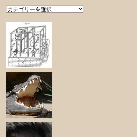
カ
テ
ゴ
リ
ー