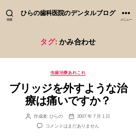
ひらの歯科医院のデンタルブログ
検索
メニュー
タグ:
かみ合わせ
カ
虫歯治療あれこれ
テ
ブリッジを外すような治
ゴ
リ
療は痛いですか？
ー
作成者:
ひらの
2007 年 7 月 1 日
投
投
稿
稿
ブ
コメントはまだありません
者
日
リ