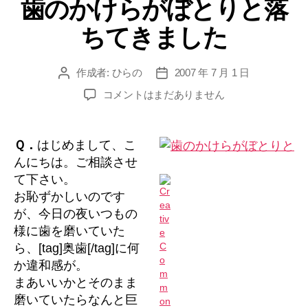
歯のかけらがぼとりと落
ゴ
治
リ
療
ちてきました
ー
は
痛
作成者:
ひらの
2007 年 7 月 1 日
投
投
い
稿
稿
歯
コメントはまだありません
で
者
日
の
す
か
か？”
け
Ｑ．
はじめまして、こ
ら
んにちは。ご相談させ
が
て下さい。
ぼ
お恥ずかしいのです
と
が、今日の夜いつもの
り
様に歯を磨いていた
と
落
ら、[tag]奥歯[/tag]に何
ち
か違和感が。
て
まあいいかとそのまま
き
磨いていたらなんと巨
ま