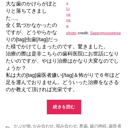
大な歯のかけらがぼと
し
りと落ちてきまし
た
た…。
へ
の
全く気づかなかったの
ですが、どうやらかな
photo
credit:
Sappymoosetree
りの[tag]虫歯[/tag]だっ
た様でかけてしまったのです。驚きました。
治療の際は是非こちらの歯科医院にお世話になり
たいのですが、やはり治療はかなり大変なのでし
ょうか？
私は大の[tag]歯医者嫌い[/tag]＆怖がりで６年ほど
足を運んでおりません。どういった治療をなさる
のか教えて頂ければ光栄です。
“歯
続きを読む
の
か
かぶせ物
,
かみ合わせ
,
咬み合わせ
,
奥歯
け
,
歯の神経
,
歯医者