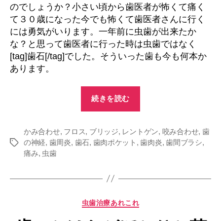
のでしょうか？小さい頃から歯医者が怖くて痛く
て３０歳になった今でも怖くて歯医者さんに行く
には勇気がいります。一年前に虫歯が出来たか
な？と思って歯医者に行った時は虫歯ではなく
[tag]歯石[/tag]でした。そういった歯も今も何本か
あります。
“ブ
続きを読む
リ
ッ
かみ合わせ
,
フロス
,
ブリッジ
,
レントゲン
ジ
,
咬み合わせ
,
歯
の神経
,
歯周炎
,
歯石
,
歯肉ポケット
,
歯肉炎
,
歯間ブラシ
,
タ
を
痛み
,
虫歯
グ
外
す
よ
う
カ
虫歯治療あれこれ
テ
な