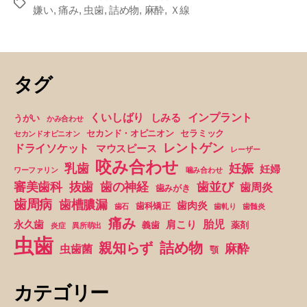
タ
嫌い
,
痛み
,
虫歯
,
詰め物
,
麻酔
,
Ｘ線
ら
グ
が
ぼ
と
タグ
り
と
くいしばり
インプラント
しみる
うがい
かみ合わせ
落
セカンド・オピニオン
セラミック
セカンドオピニオン
ち
レントゲン
ドライソケット
マウスピース
レーザー
て
咬み合わせ
妊娠
乳歯
妊婦
ワーファリン
噛み合わせ
き
抜歯
審美歯科
歯の神経
歯並び
歯周炎
歯みがき
ま
歯周病
歯槽膿漏
歯肉炎
歯科矯正
歯石
歯軋り
歯髄炎
し
痛み
胎児
永久歯
肩こり
義歯
薬剤
炎症
異所萌出
た”
虫歯
詰め物
親知らず
麻酔
虫歯菌
顎
カテゴリー