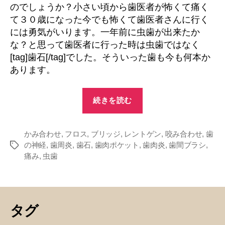
のでしょうか？小さい頃から歯医者が怖くて痛く
て３０歳になった今でも怖くて歯医者さんに行く
には勇気がいります。一年前に虫歯が出来たか
な？と思って歯医者に行った時は虫歯ではなく
[tag]歯石[/tag]でした。そういった歯も今も何本か
あります。
“ブ
続きを読む
リ
ッ
かみ合わせ
,
フロス
,
ブリッジ
,
レントゲン
ジ
,
咬み合わせ
,
歯
の神経
,
歯周炎
,
歯石
,
歯肉ポケット
,
歯肉炎
,
歯間ブラシ
,
タ
を
痛み
,
虫歯
グ
外
す
よ
う
タグ
な