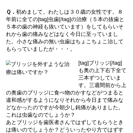
ッ
ジ
Ｑ．
初めまして。わたしは３０歳の女性です。８
を
年前に全ての[tag]虫歯[/tag]の治療（５本の抜歯と
外
５本の歯の神経も抜いています）をしてもらいそ
す
れから歯の痛みなどはなく今日に至っていまし
よ
た。小さな痛みの無い虫歯はちょこちょこ治して
う
もらっていましたが・・・。
な
治
療
[tag]ブリッジ[/tag]
は
も奥の上下右下全て
痛
三本ずつしていま
い
す。三週間前から上
で
の奥歯のブリッジに食べ物のかすなどがつまると
す
違和感がするようになりそれから今日まで痛みな
か？
どなかったのですが今朝少し鈍痛がありました。
へ
の
これは虫歯なのでしょうか？
あとブリッジを歯医者さんではずしてもらうとき
は痛いのでしょうか？どういったやり方ではずす