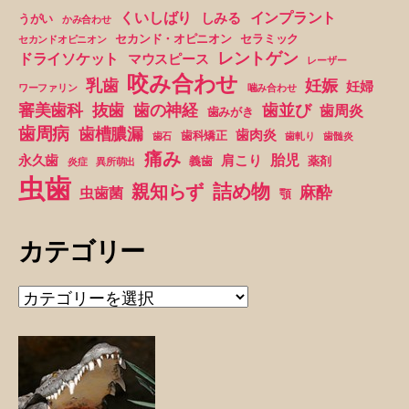
治
くいしばり
インプラント
しみる
うがい
かみ合わせ
療
セカンド・オピニオン
セラミック
セカンドオピニオン
は
レントゲン
ドライソケット
マウスピース
レーザー
咬み合わせ
痛
妊娠
乳歯
妊婦
ワーファリン
噛み合わせ
い
抜歯
審美歯科
歯の神経
歯並び
歯周炎
歯みがき
で
歯周病
歯槽膿漏
歯肉炎
歯科矯正
歯石
歯軋り
歯髄炎
す
痛み
胎児
永久歯
肩こり
義歯
薬剤
炎症
異所萌出
か？”
虫歯
詰め物
親知らず
麻酔
虫歯菌
顎
カテゴリー
カ
テ
ゴ
リ
ー