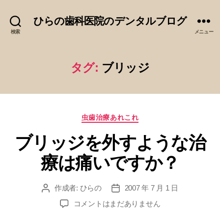
ひらの歯科医院のデンタルブログ
検索
メニュー
タグ:
ブリッジ
カ
虫歯治療あれこれ
テ
ブリッジを外すような治
ゴ
リ
療は痛いですか？
ー
作成者:
ひらの
2007 年 7 月 1 日
投
投
稿
稿
ブ
コメントはまだありません
者
日
リ