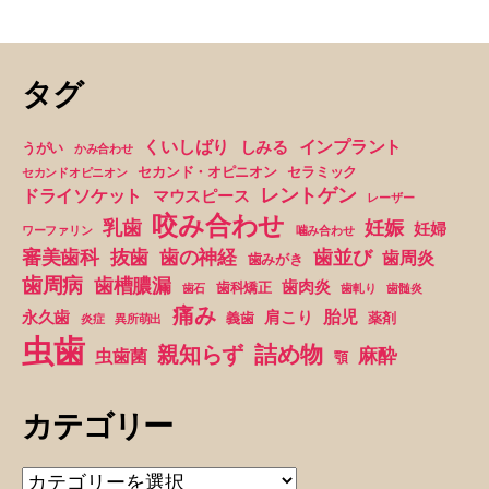
グ
り
が
怖
タグ
い”
くいしばり
インプラント
しみる
うがい
かみ合わせ
セカンド・オピニオン
セラミック
セカンドオピニオン
レントゲン
ドライソケット
マウスピース
レーザー
咬み合わせ
妊娠
乳歯
妊婦
ワーファリン
噛み合わせ
抜歯
審美歯科
歯の神経
歯並び
歯周炎
歯みがき
歯周病
歯槽膿漏
歯肉炎
歯科矯正
歯石
歯軋り
歯髄炎
痛み
胎児
永久歯
肩こり
義歯
薬剤
炎症
異所萌出
虫歯
詰め物
親知らず
麻酔
虫歯菌
顎
カテゴリー
カ