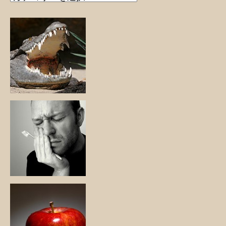
テ
ゴ
リ
ー