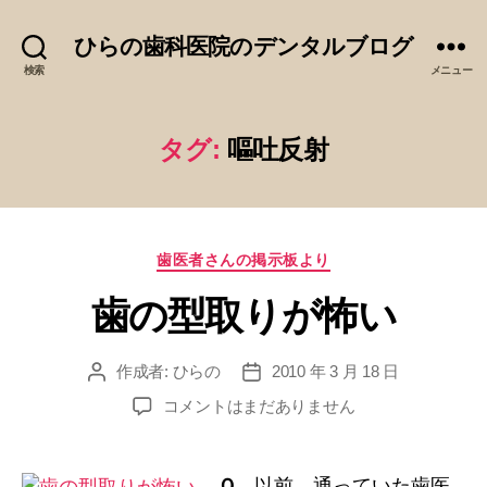
ひらの歯科医院のデンタルブログ
検索
メニュー
タグ:
嘔吐反射
カ
歯医者さんの掲示板より
テ
歯の型取りが怖い
ゴ
リ
ー
作成者:
ひらの
2010 年 3 月 18 日
投
投
稿
稿
歯
コメントはまだありません
者
日
の
型
取
Ｑ．
以前、通っていた歯医