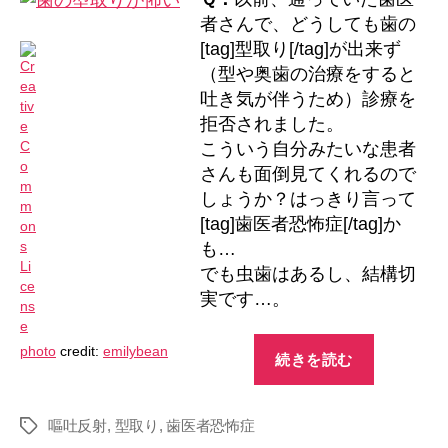
り
者さんで、どうしても歯の
が
[tag]型取り[/tag]が出来ず
怖
（型や奥歯の治療をすると
い
吐き気が伴うため）診療を
へ
の
拒否されました。
こういう自分みたいな患者
さんも面倒見てくれるので
しょうか？はっきり言って
[tag]歯医者恐怖症[/tag]か
も…
でも虫歯はあるし、結構切
実です…。
“歯
photo
credit:
emilybean
続きを読む
の
型
嘔吐反射
,
型取り
,
歯医者恐怖症
取
タ