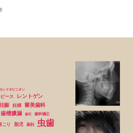
体
の
帯
手
術
は
ど
の
よ
う
に”
カンドオピニオン
レントゲン
スピース
妊娠
審美歯科
妊婦
歯槽膿漏
歯科矯正
歯石
虫歯
胎児
肩こり
薬剤