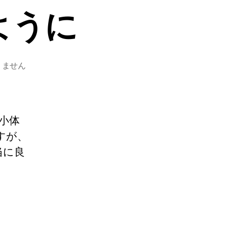
ように
りません
舌小体
すが、
当に良