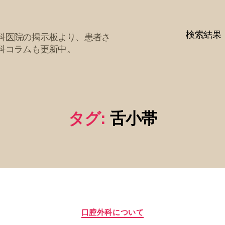
検索結果
科医院の掲示板より、患者さ
科コラムも更新中。
タグ:
舌小帯
カ
口腔外科について
テ