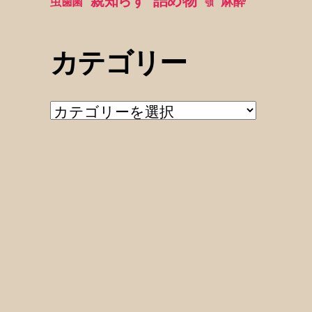
詰め物
親知らず
麻酔
虫歯菌
顎
カテゴリー
カ
テ
ゴ
リ
ー