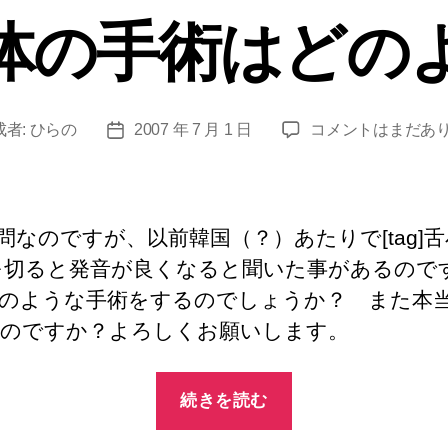
ゴ
体の手術はどの
リ
ー
舌
成者:
ひらの
2007 年 7 月 1 日
コメントはまだあ
投
小
稿
体
日
の
手
問なのですが、以前韓国（？）あたりで[tag]
術
ag]を切ると発音が良くなると聞いた事があるので
は
のような手術をするのでしょうか？ また本
ど
の
のですか？よろしくお願いします。
よ
う
“舌
に
続きを読む
小
へ
の