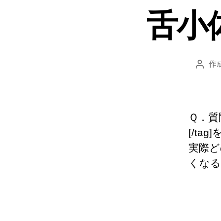
舌小
作
投
稿
者
Ｑ．質
[/t
実際ど
くなる