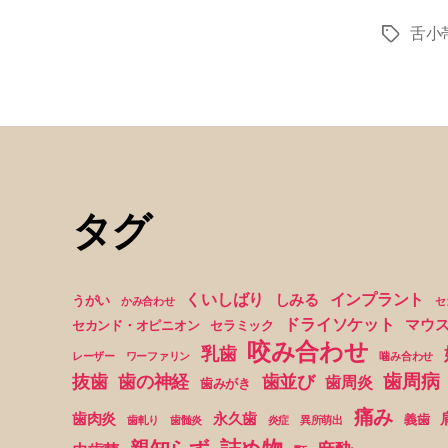
舌小
タ
グ
タグ
くいしばり
インプラント
しみる
うがい
かみ合わせ
セ
ドライソケット
マウ
セカンド・オピニオン
セラミック
咬み合わせ
乳歯
レーザー
ワーファリン
噛み合わせ
歯周病
抜歯
歯の神経
歯並び
歯周炎
歯みがき
痛み
歯肉炎
永久歯
義歯
歯軋り
歯髄炎
炎症
異所萌出