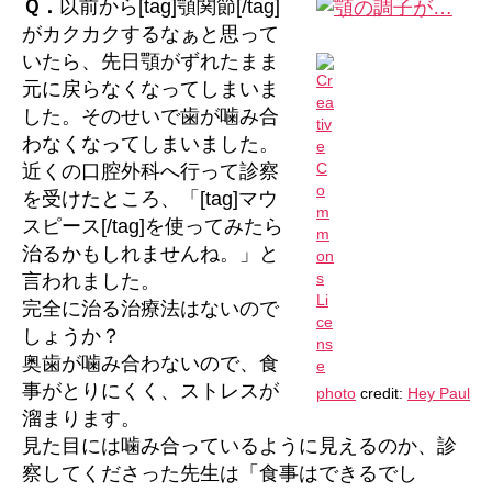
Ｑ．
以前から[tag]顎関節[/tag]
て
がカクカクするなぁと思って
し
いたら、先日顎がずれたまま
ま
元に戻らなくなってしまいま
っ
した。そのせいで歯が噛み合
た
わなくなってしまいました。
の
で
近くの口腔外科へ行って診察
す
を受けたところ、「[tag]マウ
が。。
スピース[/tag]を使ってみたら
へ
治るかもしれませんね。」と
の
言われました。
完全に治る治療法はないので
しょうか？
奥歯が噛み合わないので、食
事がとりにくく、ストレスが
photo
credit:
Hey Paul
溜まります。
見た目には噛み合っているように見えるのか、診
察してくださった先生は「食事はできるでし