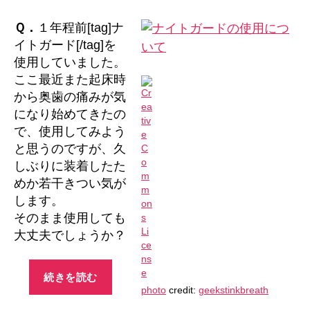
ト
ガ
Ｑ．
１年程前[tag]ナ
ー
イトガード[/tag]を
ド
使用していました。
の
ここ最近また起床時
使
から奥歯の痛みが気
用
になり始めてきたの
に
つ
で、使用してみよう
い
と思うのですが、久
て
しぶりに装着したた
へ
めか若干きつい気が
の
します。
そのまま使用しても
大丈夫でしょうか？
“ナ
続きを読む
イ
photo
credit:
geekstinkbreath
ト