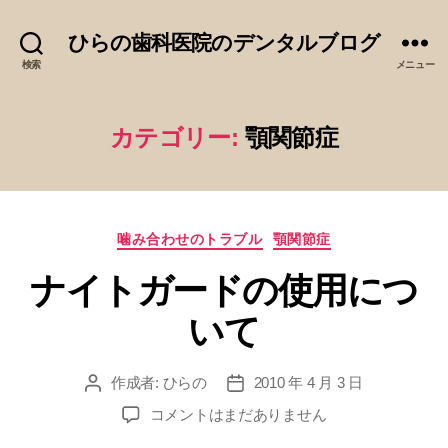
ひらの歯科医院のデンタルブログ
検索
メニュー
カテゴリー:
顎関節症
カ
噛み合わせのトラブル
顎関節症
テ
ナイトガードの使用につ
ゴ
リ
いて
ー
作成者:
ひらの
2010 年 4 月 3 日
投
投
稿
稿
ナ
コメントはまだありません
者
日
イ