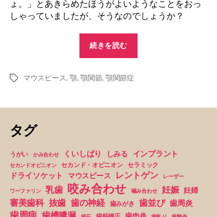
ょ。」とあきらめたほうがよいようなことをおっ
しゃっていましたが、そうなのでしょうか？
“顎
続きを読む
が
ず
マウスピース
,
顎
,
顎関節
,
顎関節症
れ
タ
グ
て
し
ま
タグ
っ
た
くいしばり
インプラント
しみる
うがい
かみ合わせ
の
セカンド・オピニオン
セラミック
セカンドオピニオン
で
レントゲン
ドライソケット
マウスピース
レーザー
す
咬み合わせ
妊娠
乳歯
妊婦
ワーファリン
噛み合わせ
が。。”
抜歯
審美歯科
歯の神経
歯並び
歯周炎
歯みがき
歯周病
歯槽膿漏
歯肉炎
歯科矯正
歯石
歯軋り
歯髄炎