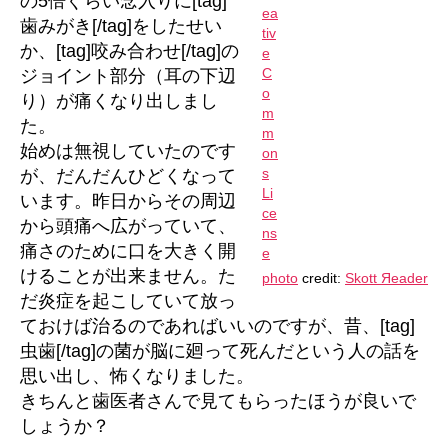
の5倍ぐらい念入りに[tag]
歯みがき[/tag]をしたせい
か、[tag]咬み合わせ[/tag]の
ジョイント部分（耳の下辺
り）が痛くなり出しまし
た。
始めは無視していたのです
が、だんだんひどくなって
います。昨日からその周辺
から頭痛へ広がっていて、
痛さのために口を大きく開
けることが出来ません。た
photo
credit:
Skott Яeader
だ炎症を起こしていて放っ
ておけば治るのであればいいのですが、昔、[tag]
虫歯[/tag]の菌が脳に廻って死んだという人の話を
思い出し、怖くなりました。
きちんと歯医者さんで見てもらったほうが良いで
しょうか？