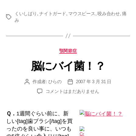
ガ
くいしばり
,
ナイトガード
,
マウスピース
,
咬み合わせ
,
痛
ー
タ
み
ド
グ
の
使
用
カ
顎関節症
に
テ
脳にバイ菌！？
ゴ
つ
リ
い
ー
て”
作成者:
ひらの
2007 年 3 月 31 日
投
投
稿
稿
脳
コメントはまだありません
者
日
に
バ
イ
Ｑ．
1週間ぐらい前に、新
菌！？
しい[tag]歯ブラシ[/tag]を買
へ
ったのを良い事に、いつも
の