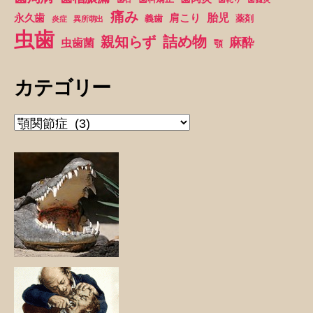
痛み
胎児
永久歯
肩こり
義歯
薬剤
炎症
異所萌出
虫歯
詰め物
親知らず
麻酔
虫歯菌
顎
カテゴリー
カ
テ
ゴ
リ
ー