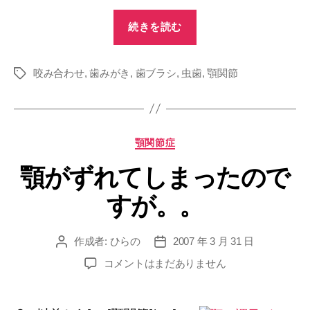
“脳
続きを読む
に
バ
咬み合わせ
,
歯みがき
,
歯ブラシ
,
虫歯
イ
,
顎関節
タ
グ
菌！？”
カ
顎関節症
テ
顎がずれてしまったので
ゴ
リ
すが。。
ー
作成者:
ひらの
2007 年 3 月 31 日
投
投
稿
稿
顎
コメントはまだありません
者
日
が
ず
れ