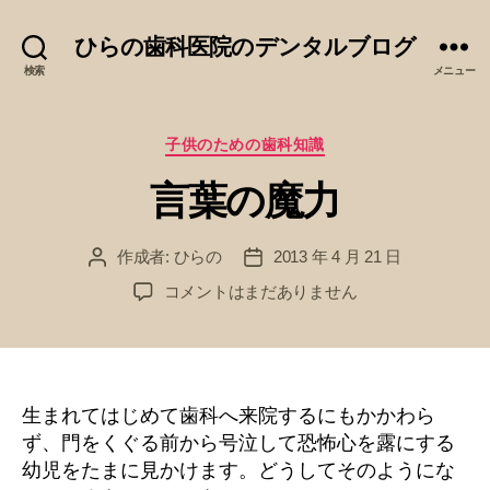
ひらの歯科医院のデンタルブログ
検索
メニュー
カ
子供のための歯科知識
テ
言葉の魔力
ゴ
リ
ー
作成者:
ひらの
2013 年 4 月 21 日
投
投
稿
稿
言
コメントはまだありません
者
日
葉
の
魔
力
へ
生まれてはじめて歯科へ来院するにもかかわら
の
ず、門をくぐる前から号泣して恐怖心を露にする
幼児をたまに見かけます。どうしてそのようにな