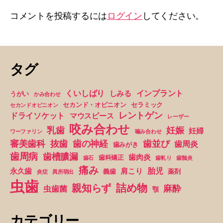
コメントを投稿するには
ログイン
してください。
タグ
くいしばり
インプラント
しみる
うがい
かみ合わせ
セカンド・オピニオン
セラミック
セカンドオピニオン
レントゲン
ドライソケット
マウスピース
レーザー
咬み合わせ
妊娠
乳歯
妊婦
ワーファリン
噛み合わせ
抜歯
審美歯科
歯の神経
歯並び
歯周炎
歯みがき
歯周病
歯槽膿漏
歯肉炎
歯科矯正
歯石
歯軋り
歯髄炎
痛み
胎児
永久歯
肩こり
義歯
薬剤
炎症
異所萌出
虫歯
詰め物
親知らず
麻酔
虫歯菌
顎
カテゴリー