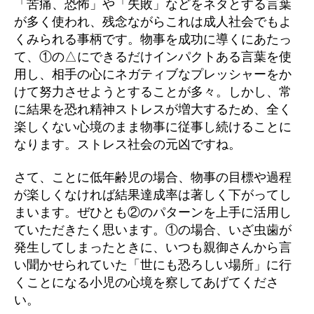
「苦痛、恐怖」や「失敗」などをネタとする言葉
が多く使われ、残念ながらこれは成人社会でもよ
くみられる事柄です。物事を成功に導くにあたっ
て、①の△にできるだけインパクトある言葉を使
用し、相手の心にネガティブなプレッシャーをか
けて努力させようとすることが多々。しかし、常
に結果を恐れ精神ストレスが増大するため、全く
楽しくない心境のまま物事に従事し続けることに
なります。ストレス社会の元凶ですね。
さて、ことに低年齢児の場合、物事の目標や過程
が楽しくなければ結果達成率は著しく下がってし
まいます。ぜひとも②のパターンを上手に活用し
ていただきたく思います。①の場合、いざ虫歯が
発生してしまったときに、いつも親御さんから言
い聞かせられていた「世にも恐ろしい場所」に行
くことになる小児の心境を察してあげてくださ
い。