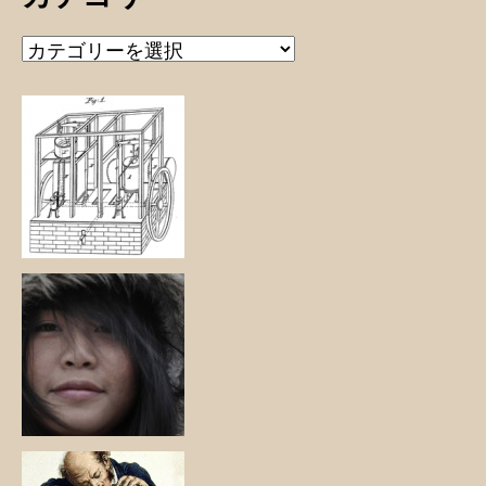
カ
テ
ゴ
リ
ー