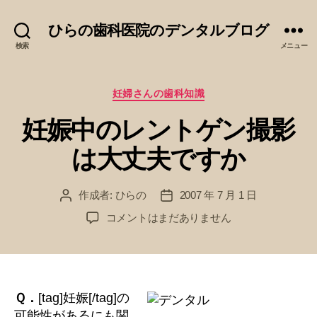
ひらの歯科医院のデンタルブログ
検索
メニュー
カ
妊婦さんの歯科知識
テ
妊娠中のレントゲン撮影
ゴ
リ
は大丈夫ですか
ー
作成者:
ひらの
2007 年 7 月 1 日
投
投
稿
稿
妊
コメントはまだありません
者
日
娠
中
の
レ
ン
Ｑ．
[tag]妊娠[/tag]の
ト
可能性があるにも関