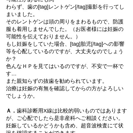
ゲ
わらず、歯の[tag]レントゲン[/tag]撮影を行ってし
ン
まいました。
撮
そのレントゲンは頭の周りをまわるもので、防護
影
服も着用しませんでした。（お医者様には妊娠の
は
可能性を伝えておりません。）
大
丈
もし妊娠をしていた場合、[tag]胎児[/tag]への影響
夫
等を心配しているのですが、大丈夫なのでしょう
で
か？
す
色んなＨＰを見てはいるのですが、不安で一杯で
か
す…
へ
また親知らずの抜歯を勧められています。
の
治療は妊娠の有無を確認してからの方がよろしい
でしょうか。
Ａ．
歯科診断用X線は比較的弱いものではあります
が、ご心配でしたら是非産科へご相談ください。
妊娠しているかどうかも含め、超音波検査にて状
況を確認することができます。