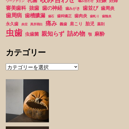
妊娠
乳歯
妊婦
ワーファリン
噛み合わせ
抜歯
審美歯科
歯の神経
歯並び
歯周炎
歯みがき
歯周病
歯槽膿漏
歯肉炎
歯科矯正
歯石
歯軋り
歯髄炎
痛み
胎児
永久歯
肩こり
義歯
薬剤
炎症
異所萌出
虫歯
詰め物
親知らず
麻酔
虫歯菌
顎
カテゴリー
カ
テ
ゴ
リ
ー