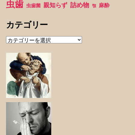
虫歯
詰め物
親知らず
麻酔
虫歯菌
顎
カテゴリー
カ
テ
ゴ
リ
ー