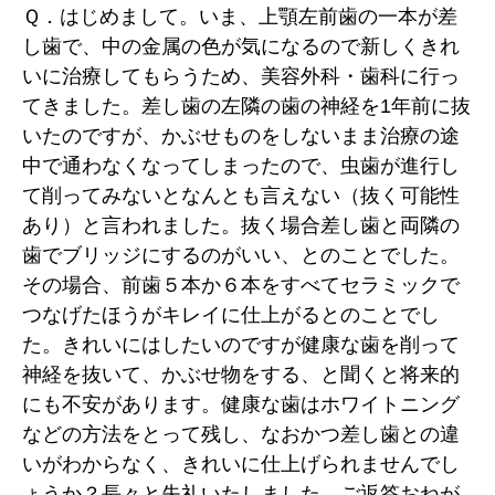
ワ
Ｑ．はじめまして。いま、上顎左前歯の一本が差
イ
し歯で、中の金属の色が気になるので新しくきれ
ト
いに治療してもらうため、美容外科・歯科に行っ
ニ
てきました。差し歯の左隣の歯の神経を1年前に抜
ン
グ
いたのですが、かぶせものをしないまま治療の途
を
中で通わなくなってしまったので、虫歯が進行し
併
て削ってみないとなんとも言えない（抜く可能性
用
あり）と言われました。抜く場合差し歯と両隣の
し
歯でブリッジにするのがいい、とのことでした。
て
治
その場合、前歯５本か６本をすべてセラミックで
療
つなげたほうがキレイに仕上がるとのことでし
で
た。きれいにはしたいのですが健康な歯を削って
き
神経を抜いて、かぶせ物をする、と聞くと将来的
ま
す
にも不安があります。健康な歯はホワイトニング
か
などの方法をとって残し、なおかつ差し歯との違
へ
いがわからなく、きれいに仕上げられませんでし
の
ょうか？長々と失礼いたしました。ご返答おねが