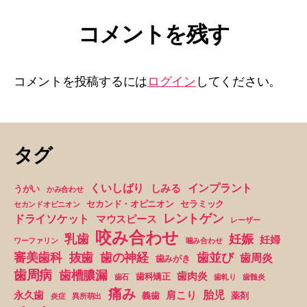
コメントを残す
コメントを投稿するには
ログイン
してください。
タグ
くいしばり
インプラント
しみる
うがい
かみ合わせ
セカンド・オピニオン
セラミック
セカンドオピニオン
レントゲン
ドライソケット
マウスピース
レーザー
咬み合わせ
妊娠
乳歯
妊婦
ワーファリン
噛み合わせ
抜歯
審美歯科
歯の神経
歯並び
歯周炎
歯みがき
歯周病
歯槽膿漏
歯肉炎
歯科矯正
歯石
歯軋り
歯髄炎
痛み
胎児
永久歯
肩こり
義歯
薬剤
炎症
異所萌出