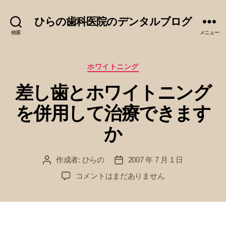
ひらの歯科医院のデンタルブログ
検索
メニュー
カ
ホワイトニング
テ
差し歯とホワイトニング
ゴ
リ
を併用して治療できます
ー
か
作成者:
ひらの
2007 年 7 月 1 日
投
投
稿
稿
差
コメントはまだありません
者
日
し
歯
と
ホ