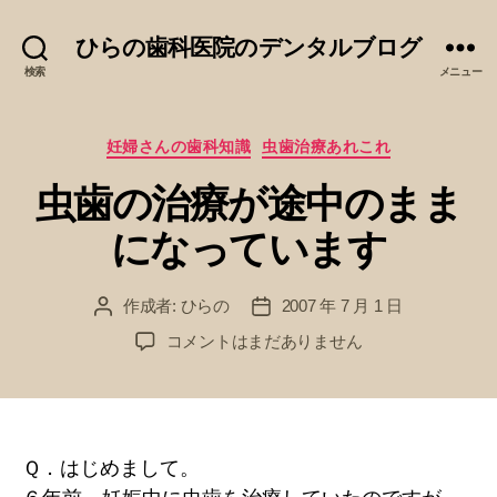
ひらの歯科医院のデンタルブログ
検索
メニュー
カ
妊婦さんの歯科知識
虫歯治療あれこれ
テ
虫歯の治療が途中のまま
ゴ
リ
になっています
ー
作成者:
ひらの
2007 年 7 月 1 日
投
投
稿
稿
虫
コメントはまだありません
者
日
歯
の
治
療
が
Ｑ．はじめまして。
途