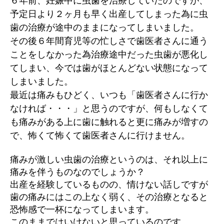
６年前、妊娠中に虫歯を治療していたのですが、
中
予定日より２ヶ月も早く出産してしまった為に虫
の
歯の治療が途中のままになってしまいました。
ま
ま
その後６年間育児等の忙しさで歯医者さんに通う
に
ことをしなかった為治療途中だった虫歯が悪化し
な
てしまい、今では歯がほとんどない状態になって
っ
しまいました。
て
最近は痛みもひどく、いつも「歯医者さんに行か
い
ま
なければ・・・」と思うのですが、何もしなくて
す
も痛みがある上に歯に触れると更に痛みが増すの
へ
で、怖くて怖くて歯医者さんに行けません。
の
痛みが激しい虫歯の治療というのは、それ以上に
痛みを伴うものなのでしょうか？
出産を経験しているものの、情けない話しですが
歯の痛みにはこの上なく弱く、その治療となると
恐怖感で一杯になってしまいます。
このままではいけないと思っているのです