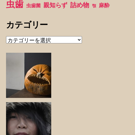
虫歯
詰め物
親知らず
麻酔
虫歯菌
顎
カテゴリー
カ
テ
ゴ
リ
ー