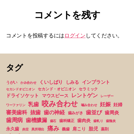
コメントを残す
コメントを投稿するには
ログイン
してください。
タグ
くいしばり
インプラント
しみる
うがい
かみ合わせ
セカンド・オピニオン
セラミック
セカンドオピニオン
レントゲン
ドライソケット
マウスピース
レーザー
咬み合わせ
妊娠
乳歯
妊婦
ワーファリン
噛み合わせ
抜歯
審美歯科
歯の神経
歯並び
歯周炎
歯みがき
歯周病
歯槽膿漏
歯肉炎
歯科矯正
歯石
歯軋り
歯髄炎
痛み
胎児
永久歯
肩こり
義歯
薬剤
炎症
異所萌出