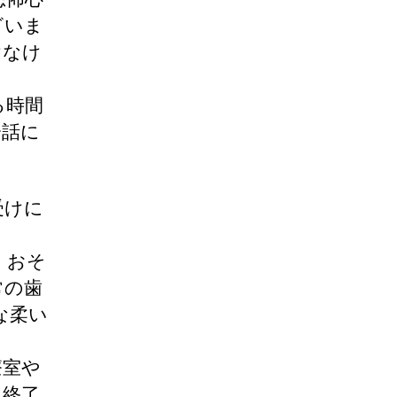
ざいま
けなけ
る時間
会話に
受けに
。おそ
常の歯
な柔い
療室や
し終了