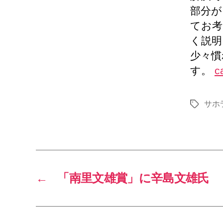
部分が
てお考
く説明
少々慣
す。
c
サホ
タ
グ
←
「南里文雄賞」に辛島文雄氏