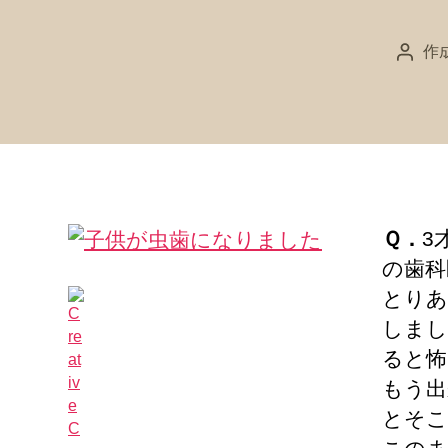
作
投
稿
者
Ｑ．
3
の歯科
とりあ
しまし
ると怖
もう出
とそこ