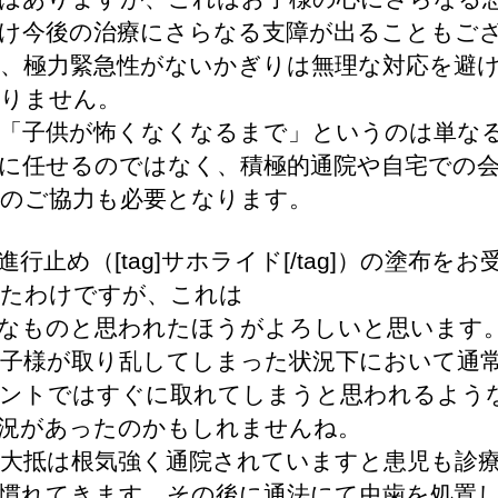
け今後の治療にさらなる支障が出ることもご
、極力緊急性がないかぎりは無理な対応を避
りません。
「子供が怖くなくなるまで」というのは単な
に任せるのではなく、積極的通院や自宅での
のご協力も必要となります。
進行止め（[tag]サホライド[/tag]）の塗布をお
たわけですが、これは
なものと思われたほうがよろしいと思います
子様が取り乱してしまった状況下において通
ントではすぐに取れてしまうと思われるよう
況があったのかもしれませんね。
大抵は根気強く通院されていますと患児も診
慣れてきます。その後に通法にて虫歯を処置