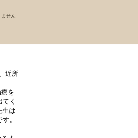
りません
最近、近所
治療を
出てく
先生は
りです。