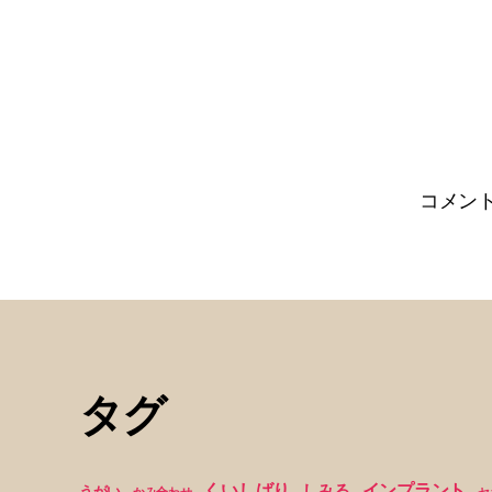
コメン
タグ
くいしばり
インプラント
しみる
うがい
かみ合わせ
セ