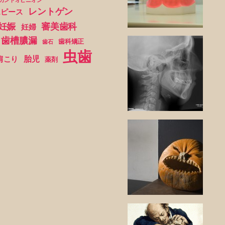
レントゲン
スピース
妊娠
審美歯科
妊婦
歯槽膿漏
歯科矯正
歯石
虫歯
胎児
肩こり
薬剤