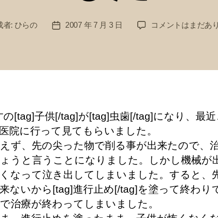
３
成者:
ひらの
2007 年 7 月 3 日
コメントはまだあ
投
才
稿
の
日
子
供
が
虫
歯
才の[tag]子供[/tag]が[tag]虫歯[/tag]になり、
に
医院に行って見てもらいました。
な
り
えず、先の尖った物で削る事が出来たので、
ま
ょうと言うことになりました。しかし機械が
し
くなって泣き出してしまいました。すると、
た
来ないから[tag]進行止め[/tag]を塗って終わ
へ
の
で治療が終わってしまいました。