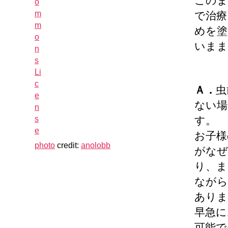
このま
で治療
めを塗
いまま
Ａ．
虫
ない場
す。
お子様
photo
credit:
anolobb
がなぜ
り、ま
ながら
ありま
早急に
可能で