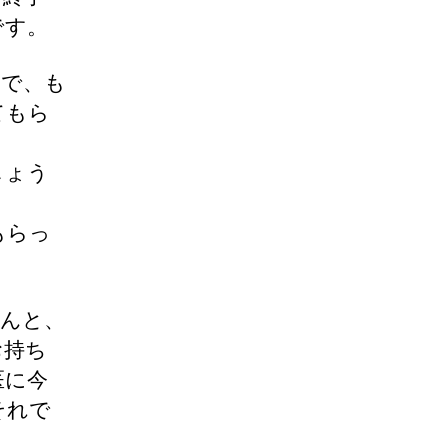
です。
ので、も
てもら
しょう
もらっ
せんと、
お持ち
医に今
それで