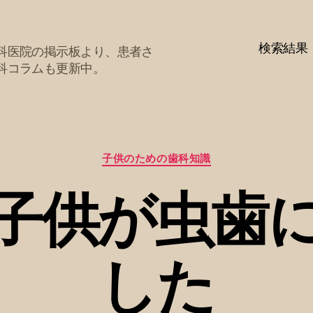
検索結果
科医院の掲示板より、患者さ
科コラムも更新中。
カ
子供のための歯科知識
テ
ゴ
子供が虫歯
リ
ー
した