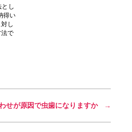
法とし
納得い
に対し
方法で
わせが原因で虫歯になりますか
→