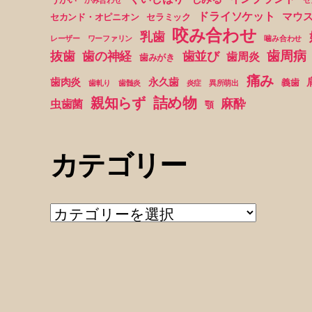
ドライソケット
マウ
セカンド・オピニオン
セラミック
咬み合わせ
乳歯
レーザー
ワーファリン
噛み合わせ
歯周病
抜歯
歯の神経
歯並び
歯周炎
歯みがき
痛み
歯肉炎
永久歯
義歯
歯軋り
歯髄炎
炎症
異所萌出
詰め物
親知らず
麻酔
虫歯菌
顎
カテゴリー
カ
テ
ゴ
リ
ー