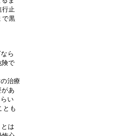
なるま
進行止
まで黒
ばなら
危険で
歯の治療
要があ
もらい
ことも
ことは
恐怖心