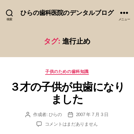
ひらの歯科医院のデンタルブログ
検索
メニュー
タグ:
進行止め
カ
子供のための歯科知識
テ
３才の子供が虫歯になり
ゴ
リ
ました
ー
作成者:
ひらの
2007 年 7 月 3 日
投
投
稿
稿
３
コメントはまだありません
者
日
才