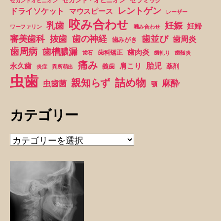
セカンド・オピニオン
セラミック
セカンドオピニオン
り
レントゲン
ドライソケット
マウスピース
レーザー
ま
咬み合わせ
妊娠
乳歯
妊婦
ワーファリン
噛み合わせ
し
抜歯
審美歯科
歯の神経
歯並び
歯周炎
歯みがき
た”
歯周病
歯槽膿漏
歯肉炎
歯科矯正
歯石
歯軋り
歯髄炎
痛み
胎児
永久歯
肩こり
義歯
薬剤
炎症
異所萌出
虫歯
詰め物
親知らず
麻酔
虫歯菌
顎
カテゴリー
カ
テ
ゴ
リ
ー