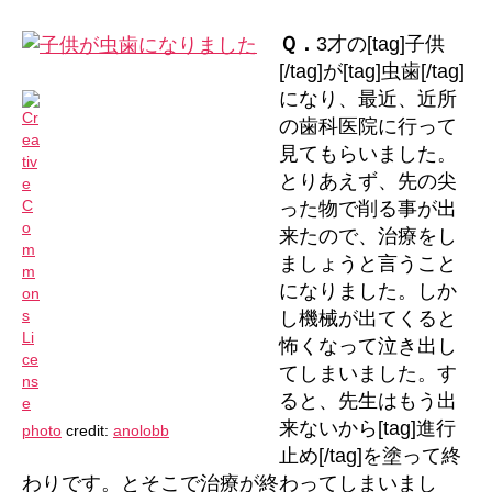
の
子
Ｑ．
3才の[tag]子供
供
[/tag]が[tag]虫歯[/tag]
が
になり、最近、近所
虫
の歯科医院に行って
歯
見てもらいました。
に
な
とりあえず、先の尖
り
った物で削る事が出
ま
来たので、治療をし
し
ましょうと言うこと
た
になりました。しか
へ
し機械が出てくると
の
怖くなって泣き出し
てしまいました。す
ると、先生はもう出
来ないから[tag]進行
photo
credit:
anolobb
止め[/tag]を塗って終
わりです。とそこで治療が終わってしまいまし