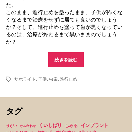
た。
このまま、進行止めを塗ったまま、子供が怖くな
くなるまで治療をせずに居ても良いのでしょう
か？そして、進行止めを塗って歯が黒くなってい
るのは、治療が終わるまで黒いままのでしょう
か？
“３
続きを読む
才
の
サホライド
,
子供
,
虫歯
,
進行止め
子
タ
グ
供
が
虫
タグ
歯
に
くいしばり
インプラント
しみる
うがい
かみ合わせ
な