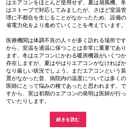
はエアコンをほとんど使用せず、夏は扇風機、冬
ョ
はストーブで対応してみましたが、さほど室温管
ナ
理に不都合を生じることがなかったため、設備の
ー
に
省電力化をより進めていくことを考えています。
つ
い
医療機関は体調不良の人々が多く訪れる場所です
て
から、室温を適温に保つことは非常に重要であり
へ
ます。冬はエアコンにかわる暖房機器がいくつか
の
存在しますが、夏はやはりエアコンがなければか
なり厳しい状況でしょう。まだエアコンという装
置がなかった昔、病院内の温度については多くの
医師にとって悩みの種であったと思われます。で
すから、実は初期のエアコンの発明は医師が行っ
ていたりします。
“エ
続きを読む
ア・
コ