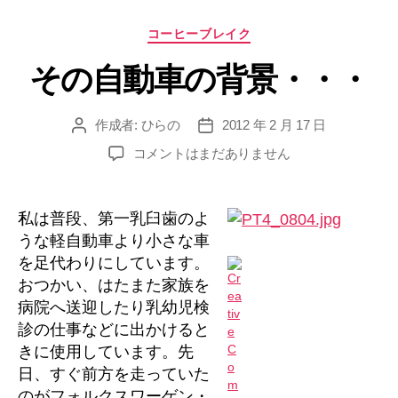
イ)
カ
コーヒーブレイク
を
テ
食
その自動車の背景・・・
ゴ
べ
リ
ー
て
作成者:
ひらの
2012 年 2 月 17 日
投
投
辛
稿
稿
そ
コメントはまだありません
い
者
日
の
(ツ
自
ラ
動
私は普段、第一乳臼歯のよ
車
イ)
うな軽自動車より小さな車
の
を
を足代わりにしています。
背
予
おつかい、はたまた家族を
景・・・
防・・・”
病院へ送迎したり乳幼児検
へ
診の仕事などに出かけると
の
きに使用しています。先
日、すぐ前方を走っていた
のがフォルクスワーゲン・