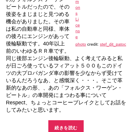
ビートルだったので、その
後姿をまじまじと見つめる
機会がありました。その車
は私の自動車と同様、車体
の後ろにエンジンがあって
後輪駆動です。40年以上
photo
credit:
stef_dit_patoc
前のいわゆるＲＲ車です。
同じ後部エンジン後輪駆動、よく考えてみると私
が日ごろ使っているフィアット５００もこのドイ
ツの大プロパガンダ車の影響を少なからず受けて
いるんだろうなあ、と感慨深く・・・。そこで革
新的なあの形、、あの「フォルクス・ワーゲン・
ビートル」の車開発にまつわる事について
Respect、ちょっとコーヒーブレイクとしてお話を
してみたいと思います。
“そ
続きを読む
の