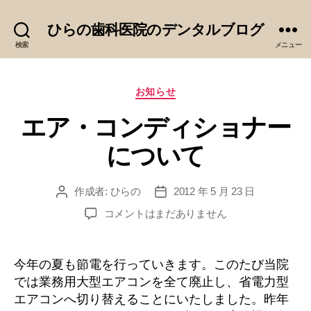
ひらの歯科医院のデンタルブログ
検索
メニュー
カ
お知らせ
テ
エア・コンディショナー
ゴ
リ
について
ー
作成者:
ひらの
2012 年 5 月 23 日
投
投
稿
稿
エ
コメントはまだありません
者
日
ア・
コ
ン
今年の夏も節電を行っていきます。このたび当院
デ
では業務用大型エアコンを全て廃止し、省電力型
ィ
エアコンへ切り替えることにいたしました。昨年
シ