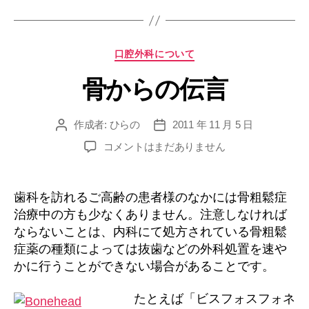
痛
の
犯
カ
口腔外科について
人
テ
は
骨からの伝言
ゴ
ど
リ
ー
こ
作成者:
ひらの
2011 年 11 月 5 日
投
投
に
稿
稿
骨
コメントはまだありません
潜
者
日
か
ん
ら
で
の
歯科を訪れるご高齢の患者様のなかには骨粗鬆症
伝
る？”
治療中の方も少なくありません。注意しなければ
言
ならないことは、内科にて処方されている骨粗鬆
へ
症薬の種類によっては抜歯などの外科処置を速や
の
かに行うことができない場合があることです。
たとえば「ビスフォスフォネ