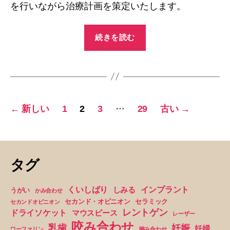
を行いながら治療計画を策定いたします。
“骨
続きを読む
か
ら
の
伝
言”
投
…
←
新しい
1
2
3
29
古い
→
稿
の
ペ
タグ
ー
くいしばり
インプラント
しみる
うがい
かみ合わせ
セカンド・オピニオン
セラミック
ジ
セカンドオピニオン
レントゲン
ドライソケット
マウスピース
レーザー
送
咬み合わせ
妊娠
乳歯
妊婦
ワーファリン
噛み合わせ