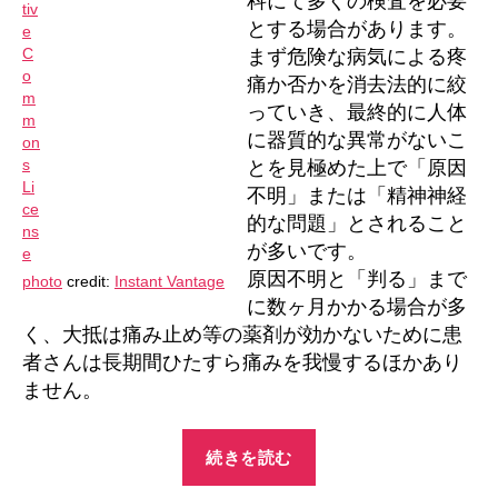
科にて多くの検査を必要
こ
に
とする場合があります。
潜
まず危険な病気による疼
ん
痛か否かを消去法的に絞
で
っていき、最終的に人体
る？
に器質的な異常がないこ
へ
とを見極めた上で「原因
の
不明」または「精神神経
的な問題」とされること
が多いです。
原因不明と「判る」まで
photo
credit:
Instant Vantage
に数ヶ月かかる場合が多
く、大抵は痛み止め等の薬剤が効かないために患
者さんは長期間ひたすら痛みを我慢するほかあり
ません。
“慢
続きを読む
性