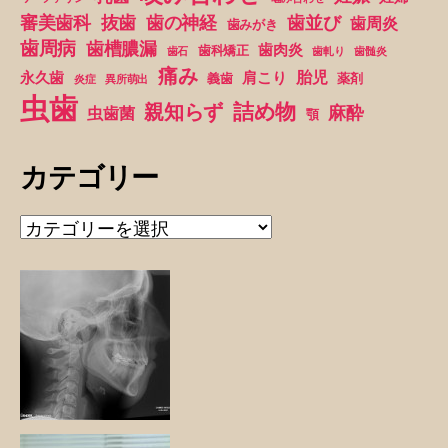
抜歯
審美歯科
歯の神経
歯並び
歯周炎
歯みがき
り
歯周病
歯槽膿漏
歯肉炎
歯科矯正
歯石
歯軋り
歯髄炎
痛み
胎児
永久歯
肩こり
義歯
薬剤
炎症
異所萌出
虫歯
詰め物
親知らず
麻酔
虫歯菌
顎
カテゴリー
カ
テ
ゴ
リ
ー