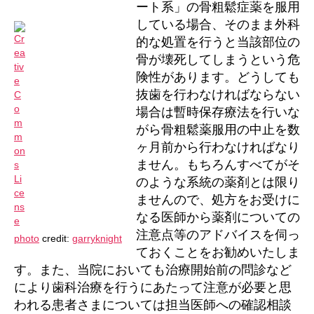
ート系」の骨粗鬆症薬を服用
している場合、そのまま外科
的な処置を行うと当該部位の
骨が壊死してしまうという危
険性があります。どうしても
抜歯を行わなければならない
場合は暫時保存療法を行いな
がら骨粗鬆薬服用の中止を数
ヶ月前から行わなければなり
ません。もちろんすべてがそ
のような系統の薬剤とは限り
ませんので、処方をお受けに
なる医師から薬剤についての
注意点等のアドバイスを伺っ
photo
credit:
garryknight
ておくことをお勧めいたしま
す。また、当院においても治療開始前の問診など
により歯科治療を行うにあたって注意が必要と思
われる患者さまについては担当医師への確認相談