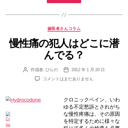
自
動
車
カ
歯医者さんコラム
の
テ
背
慢性痛の犯人はどこに潜
ゴ
景・・・”
リ
んでる？
ー
作成者:
ひらの
2012 年 1 月 20 日
投
投
稿
稿
慢
コメントはまだありません
者
日
性
痛
の
クロニックペイン、いわ
犯
ゆる不定愁訴とされがち
人
な慢性疼痛は、その原因
は
を特定するために様々な
ど