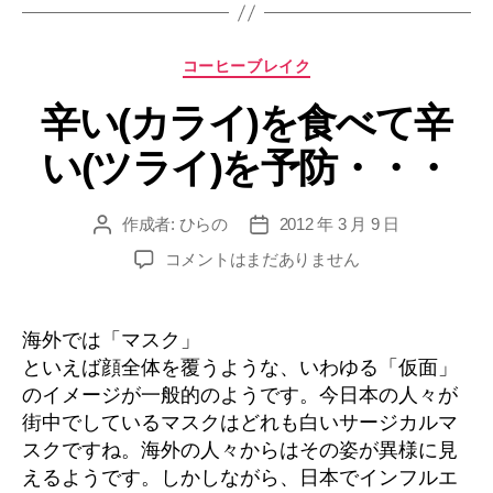
ン
デ
カ
コーヒーブレイク
ィ
テ
シ
辛い(カライ)を食べて辛
ゴ
ョ
リ
い(ツライ)を予防・・・
ー
ナ
ー
に
作成者:
ひらの
2012 年 3 月 9 日
投
投
稿
稿
つ
辛
コメントはまだありません
者
日
い
い
(カ
て”
ラ
海外では「マスク」
イ)
といえば顔全体を覆うような、いわゆる「仮面」
を
のイメージが一般的のようです。今日本の人々が
食
街中でしているマスクはどれも白いサージカルマ
べ
スクですね。海外の人々からはその姿が異様に見
て
えるようです。しかしながら、日本でインフルエ
辛