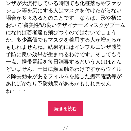
い
ンザが大流行している時期でも化粧落ちやファッ
(ツ
ション等を気にする人はマスクを付けたがらない
ラ
場合が多々あるとのことです。ならば、形や柄に
イ)
おいて”審美性”の良いデザイナーズマスクがブーム
を
になれば若者達も飛びつくのではないでしょう
予
か。多少高価でもマスクを着用する人が増えるか
防・・・
もしれませんね。結果的にはインフルエンザ感染
へ
の
予防に良い効果が生まれるわけです。そしてもう
一点、携帯電話を毎日消毒するという人はほとん
どいません。一日に頻回触るわけですからウイル
ス除去効果があるフィルムを施した携帯電話等が
あればかなり予防効果があるかもしれません
ね・・・
“辛
続きを読む
い
(カ
ラ