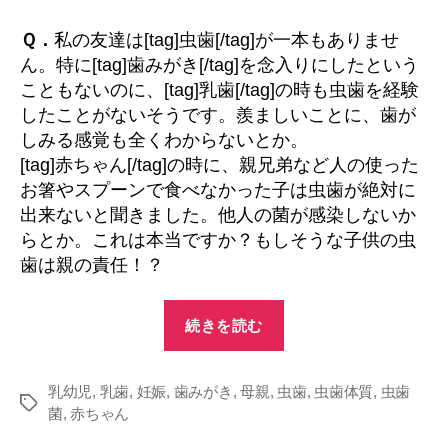
の
虫
Ｑ．
私の友達は[tag]虫歯[/tag]が一本もありませ
歯
ん。特に[tag]歯みがき[/tag]を念入りにしたという
は
こともないのに、[tag]乳歯[/tag]の時も虫歯を経験
親
したことがないそうです。羨ましいことに、歯が
の
しみる感覚も全くわからないとか。
責
[tag]赤ちゃん[/tag]の時に、親兄弟など人の使った
任！？
へ
お箸やスプーンで食べなかった子は虫歯が絶対に
の
出来ないと聞きました。他人の菌が感染しないか
らとか。これは本当ですか？もしそうな子供の虫
歯は親の責任！？
“子
続きを読む
供
の
乳幼児
,
乳歯
,
妊娠
,
歯みがき
,
母親
,
虫歯
虫
,
虫歯体質
,
虫歯
タ
菌
,
赤ちゃん
歯
グ
は