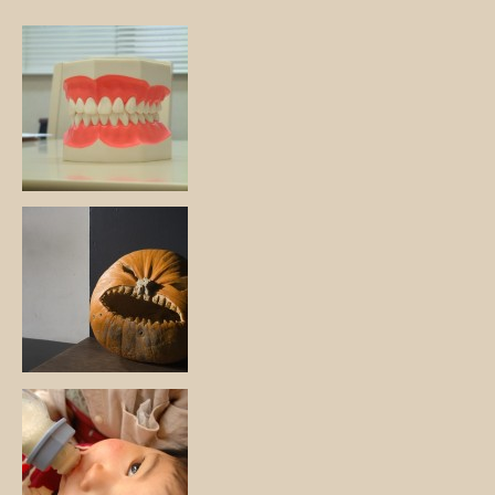
ゴ
リ
ー