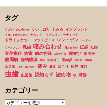
親
の
タグ
責
任！？”
くいしばり
インプラント
しみる
うがい
かみ合わせ
セカンド・オピニオン
セラミック
セカンドオピニオン
レントゲン
ドライソケット
マウスピース
レーザー
咬み合わせ
妊娠
乳歯
妊婦
ワーファリン
噛み合わせ
抜歯
審美歯科
歯の神経
歯並び
歯周炎
歯みがき
歯周病
歯槽膿漏
歯肉炎
歯科矯正
歯石
歯軋り
歯髄炎
痛み
胎児
永久歯
肩こり
義歯
薬剤
炎症
異所萌出
虫歯
詰め物
親知らず
麻酔
虫歯菌
顎
カテゴリー
カ
テ