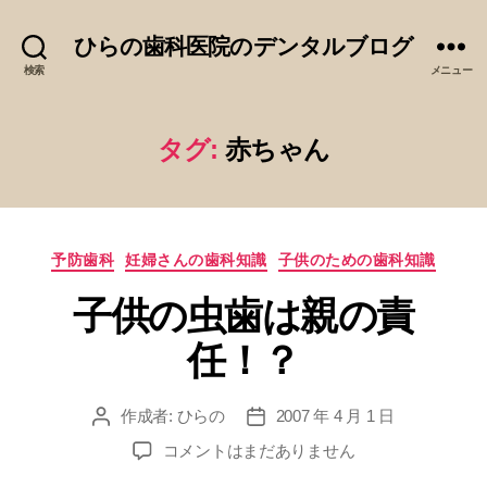
ひらの歯科医院のデンタルブログ
検索
メニュー
タグ:
赤ちゃん
カ
予防歯科
妊婦さんの歯科知識
子供のための歯科知識
テ
子供の虫歯は親の責
ゴ
リ
任！？
ー
作成者:
ひらの
2007 年 4 月 1 日
投
投
稿
稿
子
コメントはまだありません
者
日
供