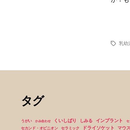
乳幼
タ
グ
タグ
くいしばり
インプラント
しみる
うがい
かみ合わせ
セ
ドライソケット
マウ
セカンド・オピニオン
セラミック