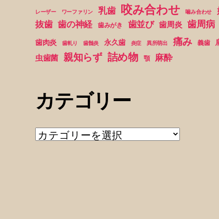
咬み合わせ
乳歯
レーザー
ワーファリン
噛み合わせ
歯周病
抜歯
歯の神経
歯並び
歯周炎
歯みがき
痛み
歯肉炎
永久歯
義歯
歯軋り
歯髄炎
炎症
異所萌出
詰め物
親知らず
麻酔
虫歯菌
顎
カテゴリー
カ
テ
ゴ
リ
ー