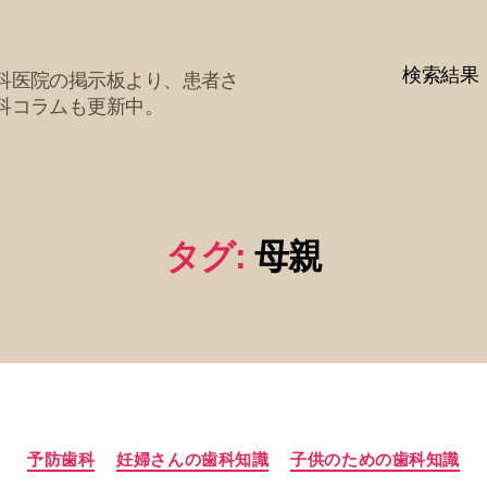
検索結果
科医院の掲示板より、患者さ
科コラムも更新中。
タグ:
母親
カ
予防歯科
妊婦さんの歯科知識
子供のための歯科知識
テ