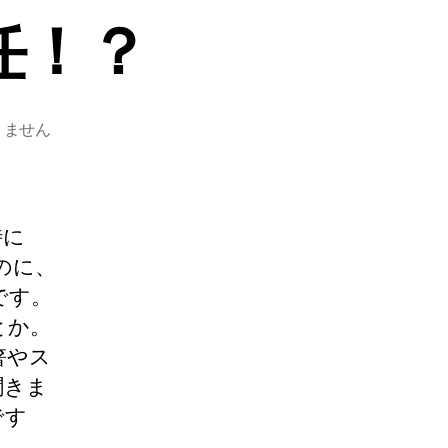
任！？
りません
特に
いのに、
うです。
とか。
箸やス
聞きま
です