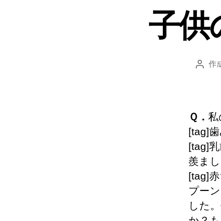
子供
作
投
稿
者
Ｑ．
私
[ta
[ta
羨まし
[ta
プーン
した。
か？も