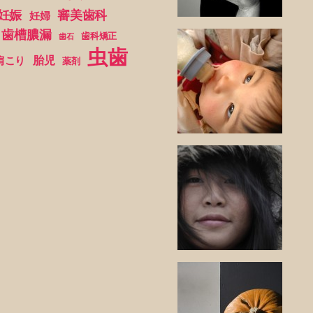
妊娠
審美歯科
妊婦
歯槽膿漏
歯科矯正
歯石
虫歯
胎児
肩こり
薬剤