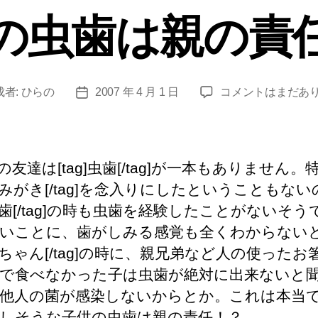
ゴ
の虫歯は親の責
リ
ー
子
成者:
ひらの
2007 年 4 月 1 日
コメントはまだあ
投
供
稿
の
日
虫
歯
の友達は[tag]虫歯[/tag]が一本もありません。
は
g]歯みがき[/tag]を念入りにしたということもな
親
g]乳歯[/tag]の時も虫歯を経験したことがないそ
の
責
いことに、歯がしみる感覚も全くわからない
任！？
g]赤ちゃん[/tag]の時に、親兄弟など人の使ったお
へ
で食べなかった子は虫歯が絶対に出来ないと
の
他人の菌が感染しないからとか。これは本当
しそうな子供の虫歯は親の責任！？