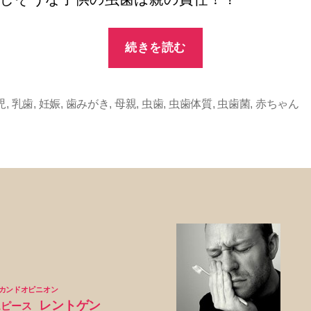
“子
続きを読む
供
の
虫
児
,
乳歯
,
妊娠
,
歯みがき
,
母親
,
虫歯
,
虫歯体質
,
虫歯菌
,
赤ちゃん
歯
は
親
の
責
任！？”
カンドオピニオン
レントゲン
スピース