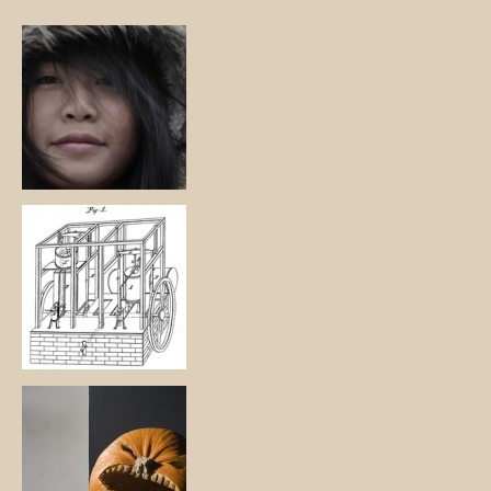
ゴ
リ
ー