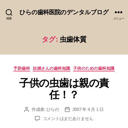
ひらの歯科医院のデンタルブログ
検索
メニュー
タグ:
虫歯体質
カ
予防歯科
妊婦さんの歯科知識
子供のための歯科知識
テ
子供の虫歯は親の責
ゴ
リ
任！？
ー
作成者:
ひらの
2007 年 4 月 1 日
投
投
稿
稿
子
コメントはまだありません
者
日
供