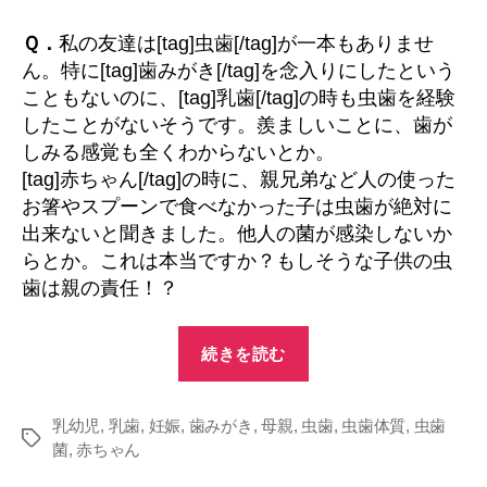
の
虫
Ｑ．
私の友達は[tag]虫歯[/tag]が一本もありませ
歯
ん。特に[tag]歯みがき[/tag]を念入りにしたという
は
こともないのに、[tag]乳歯[/tag]の時も虫歯を経験
親
したことがないそうです。羨ましいことに、歯が
の
しみる感覚も全くわからないとか。
責
[tag]赤ちゃん[/tag]の時に、親兄弟など人の使った
任！？
へ
お箸やスプーンで食べなかった子は虫歯が絶対に
の
出来ないと聞きました。他人の菌が感染しないか
らとか。これは本当ですか？もしそうな子供の虫
歯は親の責任！？
“子
続きを読む
供
の
乳幼児
,
乳歯
,
妊娠
,
歯みがき
,
母親
,
虫歯
虫
,
虫歯体質
,
虫歯
タ
菌
,
赤ちゃん
歯
グ
は