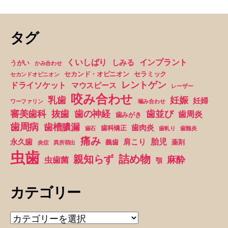
親
の
タグ
責
任！？”
くいしばり
インプラント
しみる
うがい
かみ合わせ
セカンド・オピニオン
セラミック
セカンドオピニオン
レントゲン
ドライソケット
マウスピース
レーザー
咬み合わせ
妊娠
乳歯
妊婦
ワーファリン
噛み合わせ
抜歯
審美歯科
歯の神経
歯並び
歯周炎
歯みがき
歯周病
歯槽膿漏
歯肉炎
歯科矯正
歯石
歯軋り
歯髄炎
痛み
胎児
永久歯
肩こり
義歯
薬剤
炎症
異所萌出
虫歯
詰め物
親知らず
麻酔
虫歯菌
顎
カテゴリー
カ
テ